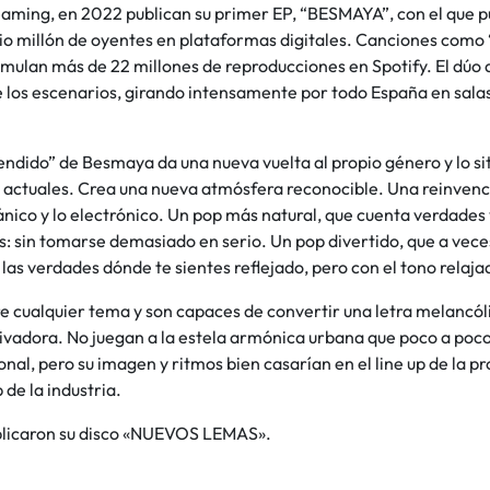
reaming, en 2022 publican su primer EP, “BESMAYA”, con el que 
o millón de oyentes en plataformas digitales. Canciones como 
umulan más de 22 millones de reproducciones en Spotify. El dúo
 los escenarios, girando intensamente por todo España en salas 
endido” de Besmaya da una nueva vuelta al propio género y lo sitú
 actuales. Crea una nueva atmósfera reconocible. Una reinvenci
ánico y lo electrónico. Un pop más natural, que cuenta verdades
: sin tomarse demasiado en serio. Un pop divertido, que a veces
las verdades dónde te sientes reflejado, pero con el tono relaj
 cualquier tema y son capaces de convertir una letra melancóli
ivadora. No juegan a la estela armónica urbana que poco a poco
nal, pero su imagen y ritmos bien casarían en el line up de la 
de la industria.
licaron su disco «NUEVOS LEMAS».