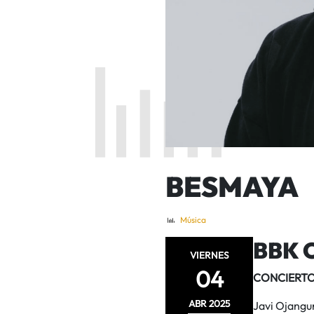
BESMAYA
Música
BBK 
VIERNES
04
CONCIERTO
ABR
2025
Javi Ojangur