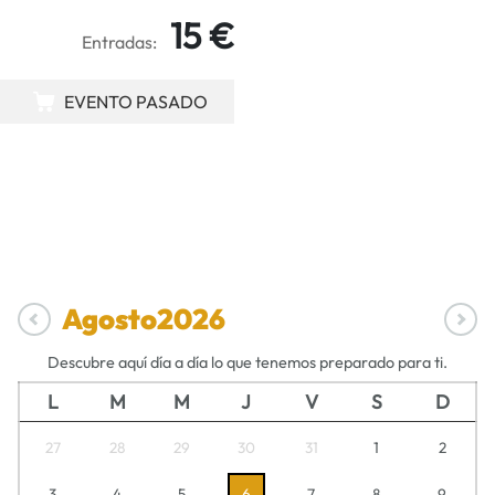
15 €
Entradas:
EVENTO PASADO
Agosto
2026
Descubre aquí día a día lo que tenemos preparado para ti.
L
M
M
J
V
S
D
27
28
29
30
31
1
2
3
4
5
6
7
8
9