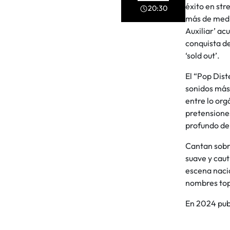
éxito en st
20:30
más de medi
Auxiliar’ ac
conquista de
‘sold out’.
El “Pop Dist
sonidos más
entre lo org
pretensiones
profundo de 
Cantan sobre
suave y caut
escena nacio
nombres top 
En 2024 pub