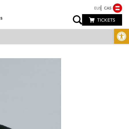
EUS
CAS
s
TICKETS
Abrir 