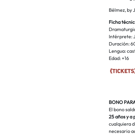
Bélmez, by J
Ficha técni
Dramaturgia
Intérprete: 
Duración: 6
Lengua: cas
Edad: +16
BONO PARA
El bono sald
25 años y a 
cualquiera d
necesario ac