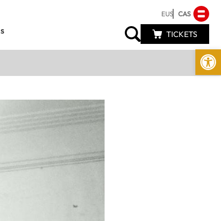
EUS
CAS
s
TICKETS
Abrir 