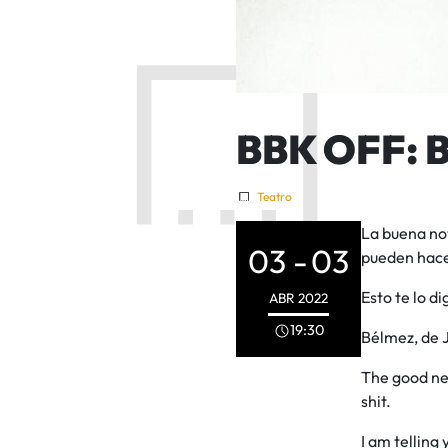
BBK OFF: 
Teatro
La buena not
03 -
03
pueden hace
Esto te lo di
ABR
2022
19:30
Bélmez, de J
The good new
shit.
I am telling