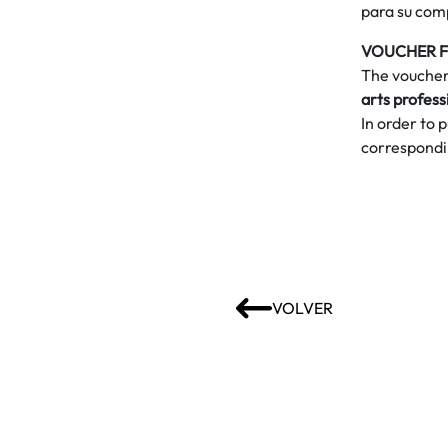
para su com
VOUCHER F
The voucher 
arts profess
In order to 
correspondin
VOLVER