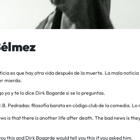
Bélmez
icia es que hay otra vida después de la muerte. La mala noticia
r mierda.
go yo y te lo dice Dirk Bogarde si se lo preguntas.
.B. Pedradas: filosofía barata en código club de la comedia. Lo
s is that there is another life after death. The bad news is they
 you this and Dirk Bogarde would tell you this if you asked him.