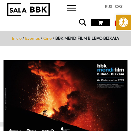
EUS
CAS
Abrir 
Inicio
/
Eventos
/
Cine
/
BBK MENDIFILM BILBAO BIZKAIA