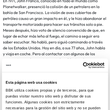
En 1971, John Francis, conocido en todo el mundo como
Planetwalker, presenció la colisión de un petrolero en la
bahía de San Francisco. La visión de aves cubiertas de
petróleo causo un gran impacto en él, y le hizo abandonar el
transporte motorizado para hacer sus tránsitos solo a pie.
Meses después, hizo voto de silencio convencido de que, en
lugar de echar más leña al fuego, el camino a seguir era
saber escuchar. No habló, pero siguió caminando a través
de los Estados Unidos. Hoy en día, a sus 77 años, John habla
y viaja en coche. Pero al contactar con algunos de los
personajes con los que interactuó en 20 años de
peregrinaje, descubrimos la profunda huella que dejó tras
de sí.
OF A LIFETIME
Esta página web usa cookies
BBK utiliza cookies propias y de terceros, para que
El viaje a la Antártida de la famosa familia de free-riders
puedas visitar nuestro sitio web y disfrutar de sus
De Le Rue: Xavier, 7 veces campeón del mundo; su hermano
funciones. Algunas cookies son estrictamente
pequeño Victor, 3 veces campeón del mundo; y su hija Mila,
necesarias para la gestión del sitio web y no se pueden
que cumple 18 años y se embarca en su primera expedición.