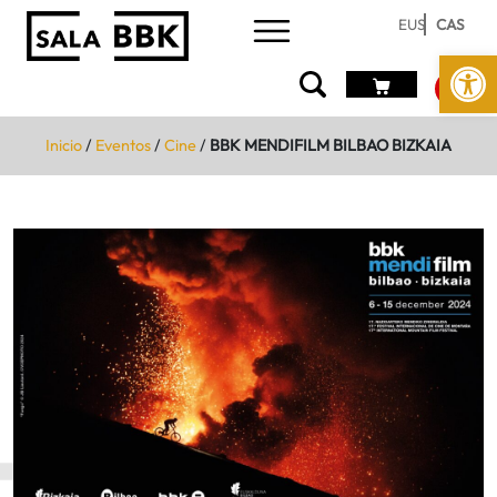
EUS
CAS
Abrir 
Inicio
/
Eventos
/
Cine
/
BBK MENDIFILM BILBAO BIZKAIA