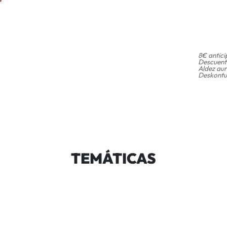
8€ antici
Descuento
Aldez aur
Deskontu
TEMÁTICAS