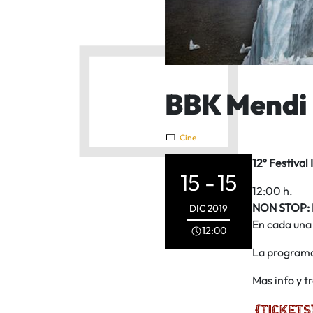
BBK Mendi 
Cine
12º Festival
15 -
15
12:00 h.
NON STOP: P
DIC
2019
En cada una 
12:00
La programac
Mas info y tr