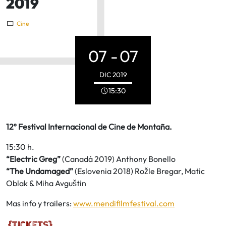
2019
Cine
07 -
07
DIC
2019
15:30
12º Festival Internacional de Cine de Montaña.
15:30 h.
“Electric Greg”
(Canadá 2019) Anthony Bonello
“The Undamaged”
(Eslovenia 2018) Rožle Bregar, Matic
Oblak & Miha Avguštin
Mas info y trailers:
www.mendifilmfestival.com