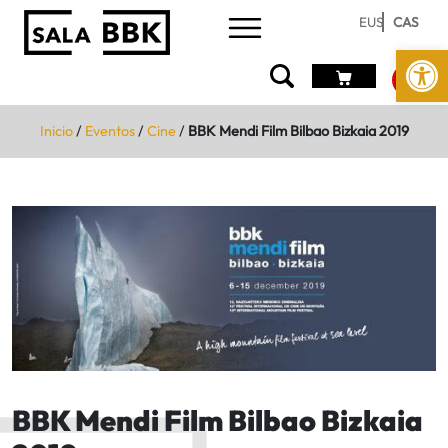
EUS
CAS
Abrir 
Inicio
/
Eventos
/
Cine
/
BBK Mendi Film Bilbao Bizkaia 2019
BBK Mendi Film Bilbao Bizkaia