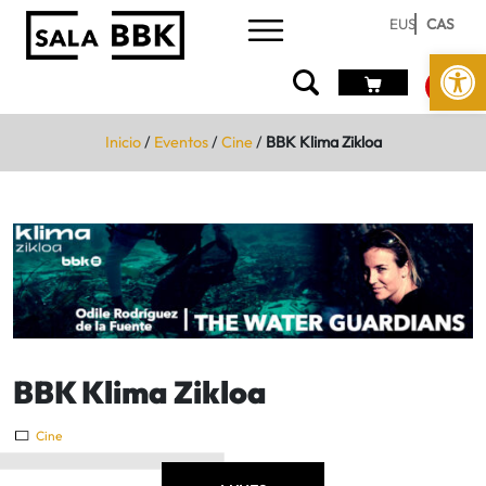
EUS
CAS
Abrir 
Inicio
/
Eventos
/
Cine
/
BBK Klima Zikloa
BBK Klima Zikloa
Cine