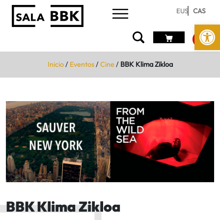
EUS
CAS
Abrir 
Inicio
/
Eventos
/
Cine
/
BBK Klima Zikloa
BBK Klima Zikloa