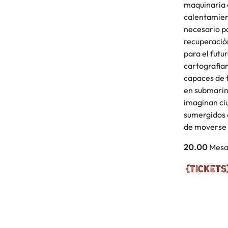
maquinaria d
calentamien
necesario pa
recuperación
para el fut
cartografiar
capaces de f
en submarino
imaginan ci
sumergidos e
de moverse 
20.00
Mesa 