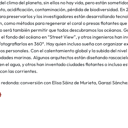
el clima del planeta, sin ellos no hay vida, pero están sometid
to, acidificación, contaminación, pérdida de biodiversidad. En
ra preservarlos y los investigadores están desarrollando tecn
, como métodos para regenerar el coral o presas flotantes que e
uro será también permitir que todos descubramos los océanos. 
 el fondo del océano en “Street View”, y otros ingenieros han i
otografiarlos en 360º. Hay quien incluso sueña con organizar ex
s personales. Con el calentamiento global y la subida del nivel
udades marinas. Algunos arquitectos están diseñando rascaciel
n el agua, y otros han inventado ciudades flotantes o incluso es
con las corrientes.
redonda: conversión con Elisa Sáinz de Murieta, Garazi Sánchez