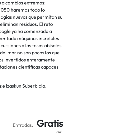
os a cambios extremos:
 2050 haremos todo lo
ologías nuevas que permitan su
liminan residuos. El reto
Google ya ha comenzado a
nventado máquinas increíbles
cursiones a las fosas abisales
 del mar no son pocos los que
os invertidos enteramente
taciones científicas capaces
 e Izaskun Suberbiola.
Gratis
Entradas:
0€.