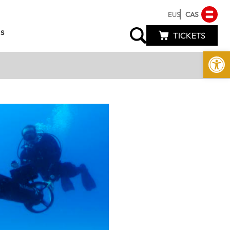
EUS
CAS
s
TICKETS
Abrir 