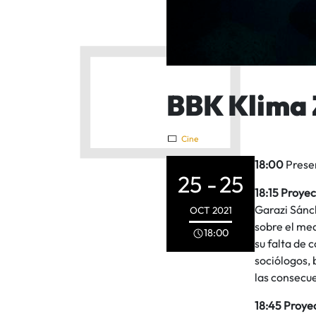
BBK Klima 
Cine
18:00
Prese
25 -
25
18:15 Proyec
Garazi Sánch
OCT
2021
sobre el med
18:00
su falta de 
sociólogos, 
las consecue
18:45 Proye