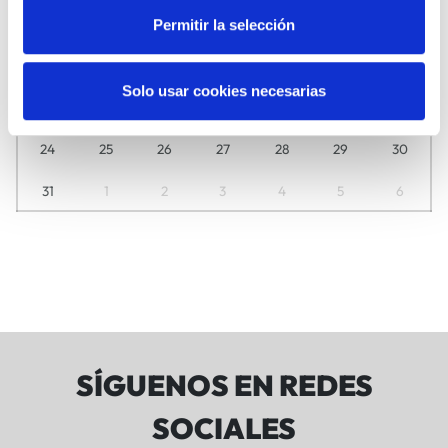
3
4
5
6
7
8
9
Permitir la selección
10
11
12
13
14
15
16
Solo usar cookies necesarias
17
18
19
20
21
22
23
24
25
26
27
28
29
30
31
1
2
3
4
5
6
SÍGUENOS EN REDES
SOCIALES