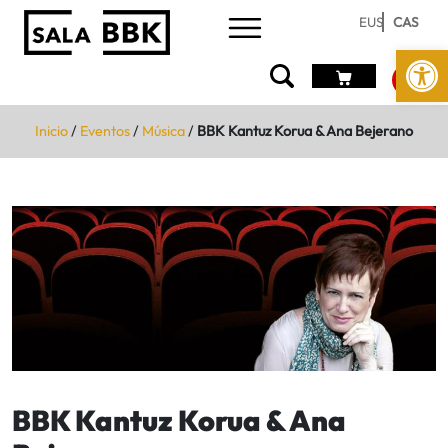
EUS
CAS
Abrir 
Inicio
/
Eventos
/
Música
/
BBK Kantuz Korua & Ana Bejerano
BBK Kantuz Korua & Ana