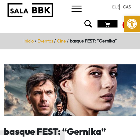
EUS
CAS
Abrir 
Inicio
/
Eventos
/
Cine
/
basque FEST: “Gernika”
basque FEST: “Gernika”