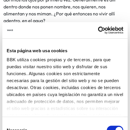
dentro donde nos ponen nombre, nos quieren, nos
alimentan y nos miman. ¿Por qué entonces no vivir allí
adentro, en el agua?
Este espectáculo es una fantasía visual donde a través de
los objetos, el cuerpo y la investigación sobre el elemento
agua como un intérprete más en escena, transita por un
Esta página web usa cookies
diálogo interno de alguien que se cuestiona su origen como
BBK utiliza cookies propias y de terceros, para que
especie, su entorno y su cuerpo deseando ser aquello que
puedas visitar nuestro sitio web y disfrutar de sus
sistemáticamente le han negado. Tengo sed, tengo la boca
funciones. Algunas cookies son estrictamente
seca, quiero agua, quiero ser pez, quiero ser agua.
necesarias para la gestión del sitio web y no se pueden
desactivar. Otras cookies, incluidas cookies de terceros
5 €
ubicados en países cuya legislación no garantiza un nivel
Entradas:
adecuado de protección de datos, nos permiten mejorar
el sitio web gracias a estadísticas sobre su interacción
COMPARTIR
EVENTO PASADO
con nuestro sitio web, recordar su visita y poder mejorar
sus intereses. Además, compartimos información sobre
Selección
el uso que haga del sitio web con nuestros partners de