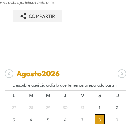
rrera libre jarlekuak bete arte.
COMPARTIR
Agosto
2026
Descubre aquí día a día lo que tenemos preparado para ti.
L
M
M
J
V
S
D
27
28
29
30
31
1
2
3
4
5
6
7
8
9