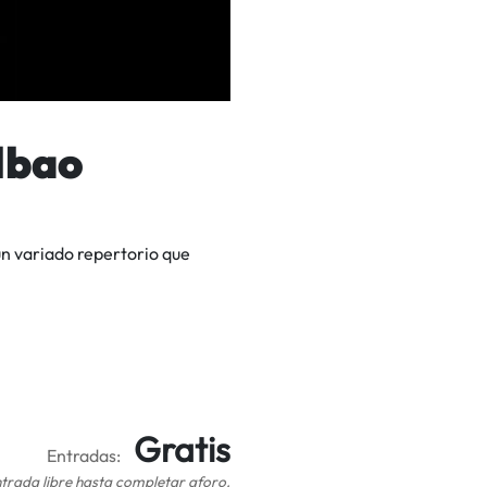
lbao
n variado repertorio que
Gratis
Entradas:
trada libre hasta completar aforo.