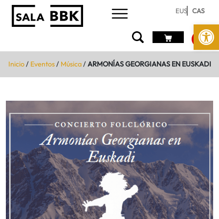
EUS
CAS
Abrir 
Inicio
/
Eventos
/
Música
/
ARMONÍAS GEORGIANAS EN EUSKADI