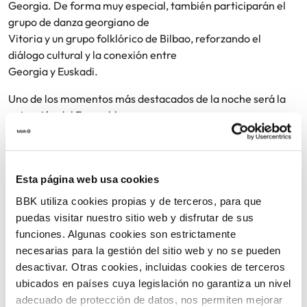
Georgia. De forma muy especial, también participarán el
grupo de danza georgiano de
Vitoria y un grupo folklórico de Bilbao, reforzando el
diálogo cultural y la conexión entre
Georgia y Euskadi.
Uno de los momentos más destacados de la noche será la
actuación del Ensamble
Folklórico Odoia, perteneciente al Centro de Desarrollo
Artístico y Cultural del
Municipio de Zugdidi. El grupo viajará expresamente desde
Esta página web usa cookies
Georgia para este evento,
siendo su primera visita a Euskadi, un hecho excepcional
BBK utiliza cookies propias y de terceros, para que
que convierte esta cita en un
puedas visitar nuestro sitio web y disfrutar de sus
acontecimiento único. En el escenario presentarán la
funciones. Algunas cookies son estrictamente
polifonía georgiana, una tradición
necesarias para la gestión del sitio web y no se pueden
vocal ancestral reconocida como Patrimonio Cultural
desactivar. Otras cookies, incluidas cookies de terceros
Inmaterial de la Humanidad por la
ubicados en países cuya legislación no garantiza un nivel
UNESCO, caracterizada por sus voces profundas, su
adecuado de protección de datos, nos permiten mejorar