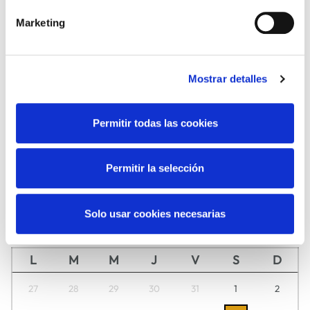
Marketing
Mostrar detalles
DANZA
FAMILIAS
Permitir todas las cookies
Permitir la selección
MÚSICA
TEATRO
Agosto
2026
Solo usar cookies necesarias
Descubre aquí día a día lo que tenemos preparado para ti.
L
M
M
J
V
S
D
27
28
29
30
31
1
2