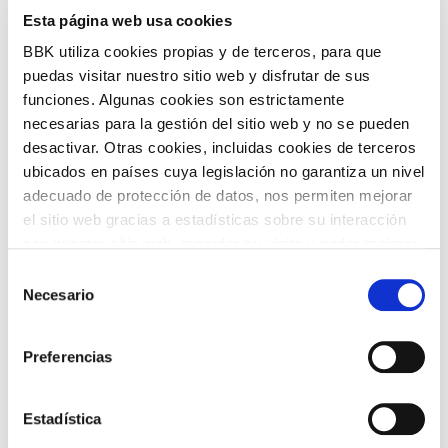
Gratis
Entradas:
Esta página web usa cookies
BBK utiliza cookies propias y de terceros, para que
puedas visitar nuestro sitio web y disfrutar de sus
COMPARTIR
EVENTO PASADO
funciones. Algunas cookies son estrictamente
necesarias para la gestión del sitio web y no se pueden
VOLVER
desactivar. Otras cookies, incluidas cookies de terceros
ubicados en países cuya legislación no garantiza un nivel
adecuado de protección de datos, nos permiten mejorar
el sitio web gracias a estadísticas sobre su interacción
con nuestro sitio web, recordar su visita y poder mejorar
TEMÁTICAS
sus intereses. Además, compartimos información sobre
Selección
el uso que haga del sitio web con nuestros partners de
Necesario
de
análisis web , quienes pueden combinarla con otra
consentimiento
información que les haya proporcionado o que hayan
Preferencias
recopilado a partir del uso que haya hecho de sus
servicios. A continuación, puede seleccionar sus
preferencias.
Estadística
ARTE Y
CINE
FOTOGRAFÍA