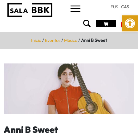
EUS
CAS
Abrir 
Inicio
/
Eventos
/
Música
/
Anni B Sweet
Anni B Sweet