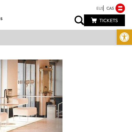
EUS
CAS
s
TICKETS
Abrir 