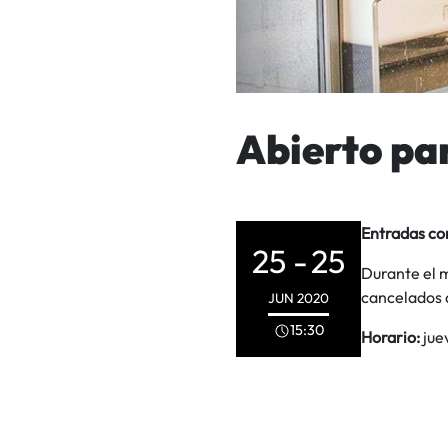
Abierto pa
Entradas co
25 -
25
Durante el 
cancelados q
JUN
2020
15:30
Horario:
jue