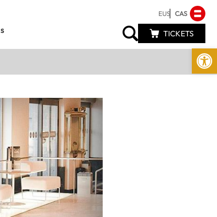
EUS
CAS
s
TICKETS
Abrir 