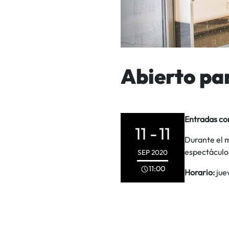
Abierto pa
Entradas co
11 -
11
Durante el 
espectáculos
SEP
2020
11:00
Horario:
jue