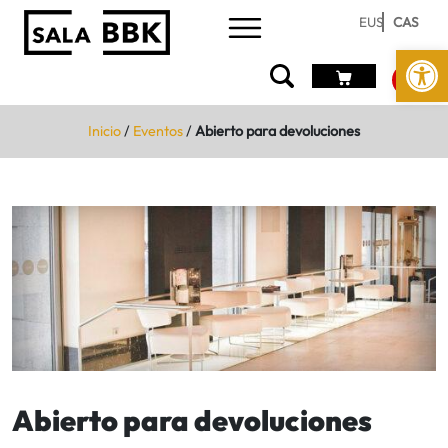
EUS
CAS
Abrir 
Inicio
/
Eventos
/
Abierto para devoluciones
Abierto para devoluciones