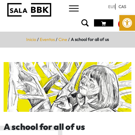
EUS
CAS
Abrir 
Inicio
/
Eventos
/
Cine
/
A school for all of us
A school for all of us