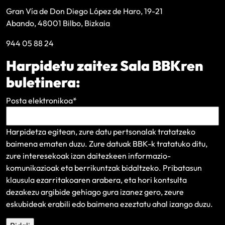
Gran Vía de Don Diego López de Haro, 19-21
Abando, 48001 Bilbo, Bizkaia
944 05 88 24
Harpidetu zaitez Sala BBKren
buletinera:
Posta elektronikoa
*
Harpidetza egitean, zure datu pertsonalak tratatzeko
baimena ematen duzu. Zure datuak BBK-k tratatuko ditu,
zure interesekoak izan daitezkeen informazio-
komunikazioak eta berrikuntzak bidaltzeko.
Pribatasun
klausula
ezarritakoaren arabera, eta hori kontsulta
dezakezu argibide gehiago gura izanez gero, zeure
eskubideak erabili edo baimena ezeztatu ahal izango duzu.