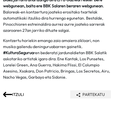
webgunean, baita ere BBK Salaren beraren webgunean
.
Baloreak-en kontzertura joateko erositako txartelak
automatikoki itzuliko dira hurrengo egunetan. Bestalde,
Pinocchioren estreinaldira aurrez aurre joateko sarrerak
azaroaren 27an jarriko dituzte salgai.
Kontzertu horiekin emango zaio amaiera zikloari, non
musika gailendu deninguruabarren gainetik.
#KulturaSegurua
ren bederatzi jardunaldietan BBK Salatik
askotariko artistak igaro dira: Ene Kantak, Los Punsetes,
Lorelei Green, Ana Guerra, Hakima Flissi, El Columpio
Asesino, Xsakara, Don Patricio, Bringas, Los Secretos, Airu,
Nacho Vegas, Garbayo eta Sidonie.
ITZULI
PARTEKATU