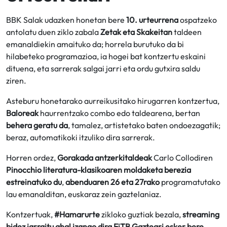
BBK Salak udazken honetan bere
10. urteurrena
ospatzeko
antolatu duen ziklo zabala
Zetak eta Skakeitan
taldeen
emanaldiekin amaituko da; horrela burutuko da bi
hilabeteko programazioa, ia hogei bat kontzertu eskaini
dituena, eta sarrerak salgai jarri eta ordu gutxira saldu
ziren.
Asteburu honetarako aurreikusitako hirugarren kontzertua,
Baloreak
haurrentzako combo edo taldearena, bertan
behera geratu da
, tamalez, artistetako baten ondoezagatik;
beraz, automatikoki itzuliko dira sarrerak.
Horren ordez,
Gorakada antzerkitaldeak
Carlo Collodiren
Pinocchio literatura-klasikoaren moldaketa berezia
estreinatuko du
,
abenduaren 26 eta 27rako
programatutako
lau emanalditan, euskaraz zein gaztelaniaz.
Kontzertuak,
#Hamarurte
zikloko guztiak bezala,
streaming
bidez jarraitu ahal izango dira EiTB Gazteari esker bere