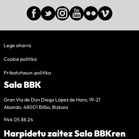
Lege oharra
Cookie politika
Pribatutasun-politika
Sala BBK
Gran Vía de Don Diego López de Haro, 19-21
Abando, 48001 Bilbo, Bizkaia
944 05 88 24
Harpidetu zaitez Sala BBKren