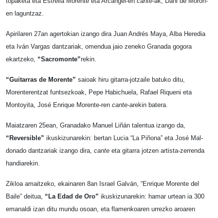
topaketa eta Estrella Morente eta Arcángel-en
cante
-ak, Dani de Morón-
en laguntzaz.
Apirilaren 27an agertokian izango dira Juan Andrés Maya, Alba Heredia
eta Iván Vargas dantzariak, omendua jaio zeneko Granada gogora
ekartzeko,
“Sacromonte”
rekin.
“Guitarras de Morente”
saioak hiru gitarra-jotzaile batuko ditu,
Morenterentzat funtsezkoak, Pepe Habichuela, Rafael Riqueni eta
Montoyita, José Enrique Morente-ren
cante
-arekin batera.
Maiatzaren 25ean, Granadako Manuel Liñán talentua izango da,
“Reversible”
ikuskizunarekin: bertan Lucia “La Piñona” eta José Mal­
donado dantzariak izango dira,
cante
eta gitarra jotzen artista-zerrenda
handiarekin.
Zikloa amaitzeko, ekainaren 8an Israel Galván, “Enrique Morente del
Baile” deitua,
“La Edad de Oro”
ikuskizunarekin: hamar urtean ia 300
emanaldi izan ditu mundu osoan, eta flamenkoaren urrezko aroaren