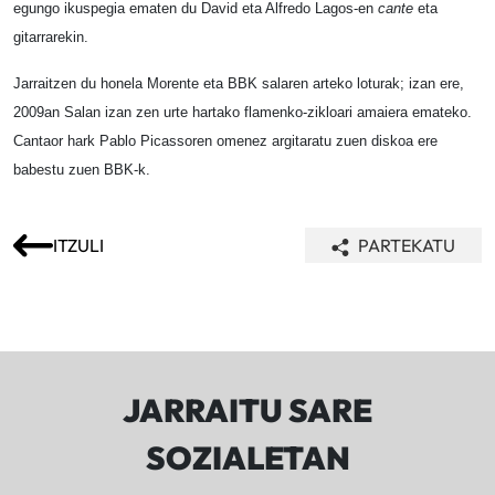
egungo ikuspegia ematen du David eta Alfredo Lagos-en
cante
eta
gitarrarekin.
Jarraitzen du honela Morente eta BBK salaren arteko loturak; izan ere,
2009an Salan izan zen urte hartako flamenko-zikloari amaiera emateko.
Cantaor hark Pablo Picassoren omenez argitaratu zuen diskoa ere
babestu zuen BBK-k.
ITZULI
PARTEKATU
JARRAITU SARE
SOZIALETAN