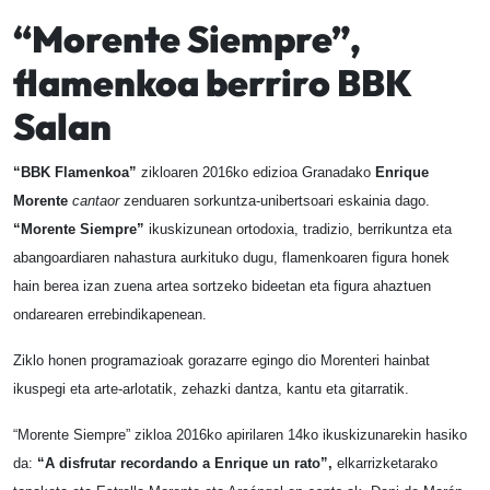
“Morente Siempre”,
flamenkoa berriro BBK
Salan
“BBK Flamenkoa”
zikloaren 2016ko edizioa Granadako
Enrique
Morente
cantaor
zenduaren sorkuntza-unibertsoari eskainia dago.
“Morente Siempre”
ikuskizunean ortodoxia, tradizio, berrikuntza eta
abangoardiaren nahastura aurkituko dugu, flamenkoaren figura honek
hain berea izan zuena artea sortzeko bideetan eta figura ahaztuen
ondarearen errebindikapenean.
Ziklo honen programazioak gorazarre egingo dio Morenteri hainbat
ikuspegi eta arte-arlotatik, zehazki dantza, kantu eta gitarratik.
“Morente Siempre” zikloa 2016ko apirilaren 14ko ikuskizunarekin hasiko
da:
“A disfrutar recordando a Enrique un rato”,
elkarrizketarako