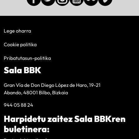
Lege oharra
Cookie politika
Pribatutasun-politika
Sala BBK
Gran Vía de Don Diego López de Haro, 19-21
Abando, 48001 Bilbo, Bizkaia
944 05 88 24
Harpidetu zaitez Sala BBKren
buletinera: