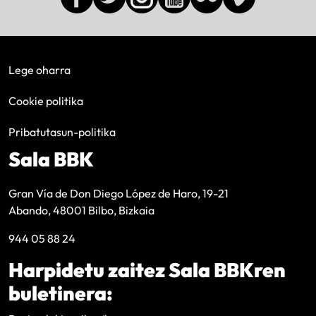
Lege oharra
Cookie politika
Pribatutasun-politika
Sala BBK
Gran Vía de Don Diego López de Haro, 19-21
Abando, 48001 Bilbo, Bizkaia
944 05 88 24
Harpidetu zaitez Sala BBKren
buletinera: