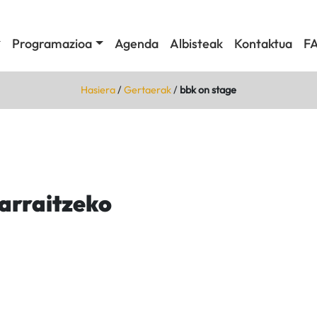
Programazioa
Agenda
Albisteak
Kontaktua
F
Hasiera
/
Gertaerak
/
bbk on stage
jarraitzeko