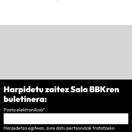
Harpidetu zaitez Sala BBKren
buletinera:
Posta elektronikoa
*
Harpidetza egitean, zure datu pertsonalak tratatzeko