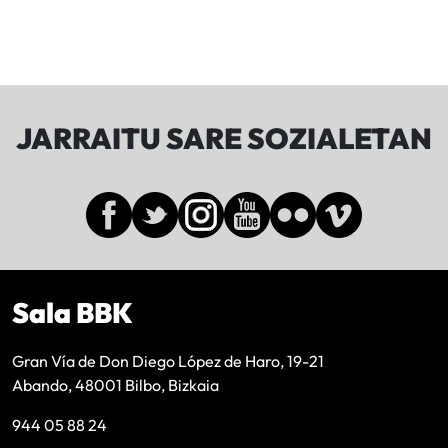
JARRAITU SARE SOZIALETAN
Sala BBK
Gran Vía de Don Diego López de Haro, 19-21
Abando, 48001 Bilbo, Bizkaia
944 05 88 24