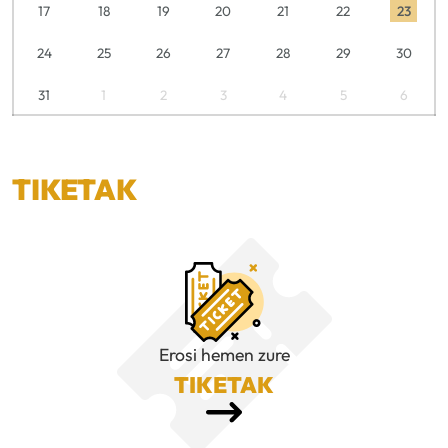
17
18
19
20
21
22
23
24
25
26
27
28
29
30
31
1
2
3
4
5
6
TIKETAK
Erosi hemen zure
TIKETAK