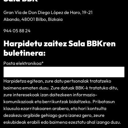
Gran Vía de Don Diego López de Haro, 19-21
Abando, 48001 Bilbo, Bizkaia
944 05 88 24
Harpidetu zaitez Sala BBKren
buletinera:
Posta elektronikoa
*
Harpidetza egitean, zure datu pertsonalak tratatzeko
baimena ematen duzu. Zure datuak BBK-k tratatuko ditu,
zure interesekoak izan daitezkeen informazio-
komunikazioak eta berrikuntzak bidaltzeko.
Pribatasun
klausula
ezarritakoaren arabera, eta hori kontsulta
dezakezu argibide gehiago gura izanez gero, zeure
eskubideak erabili edo baimena ezeztatu ahal izango duzu.