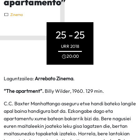
apartamento”
Zinema
25 -
25
URR
2018
20:00
Laguntzailea:
Arrebato Zinema
.
“The apartment”.
Billy Wilder, 1960. 129 min.
C.C. Baxter Manhattango aseguru etxe handi bateko langile
apal baina handigura bat da. Ezkongabe dago eta
apartamentu xume batean bakarrik bizi da. Bere nagusiei
euren maitaleekin joateko leku gisa lagatzen die, bertan
maitasunezko topaketak izateko. Horrela, bere lantokian