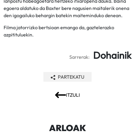
lanpostu hobeagoetara heltzeko itxaropena dauka. Baina
egoera aldatuko da Baxter bere nagusien maitalerik onena
den igogailuko behargin batekin maiteminduko denean.
Filma jatorrizko bertsioan emango da, gaztelerazko
azpitituluekin.
Dohainik
Sarrerak:
PARTEKATU
ITZULI
ARLOAK