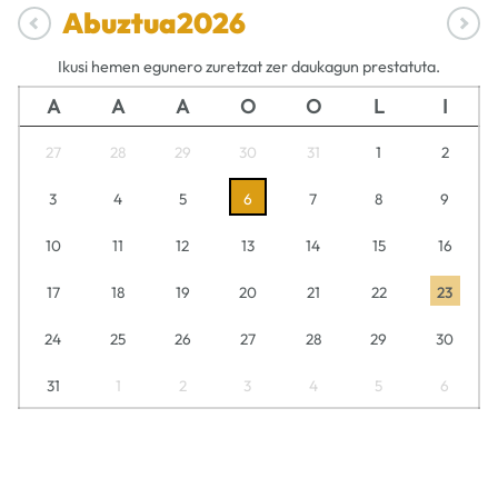
Abuztua
2026
Ikusi hemen egunero zuretzat zer daukagun prestatuta.
A
A
A
O
O
L
I
27
28
29
30
31
1
2
3
4
5
6
7
8
9
10
11
12
13
14
15
16
17
18
19
20
21
22
23
24
25
26
27
28
29
30
31
1
2
3
4
5
6