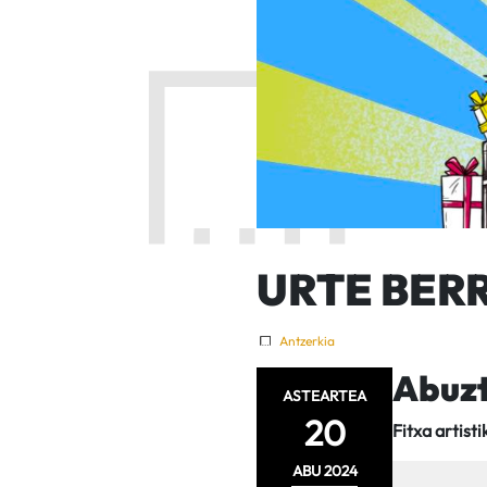
URTE BERRI
Antzerkia
Abuzt
ASTEARTEA
20
Fitxa artisti
ABU
2024