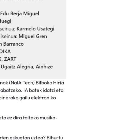
nak (NaIA Tech) Bilboko Hiria
abatzeko. IA batek idatzi eta
inerako gailu elektroniko
ta ez dira faltako musika-
baten eskuetan uztea? Bihurtu