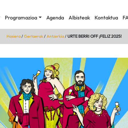
Programazioa
Agenda
Albisteak
Kontaktua
F
Hasiera
/
Gertaerak
/
Antzerkia
/
URTE BERRI OFF ¡FELIZ 2025!