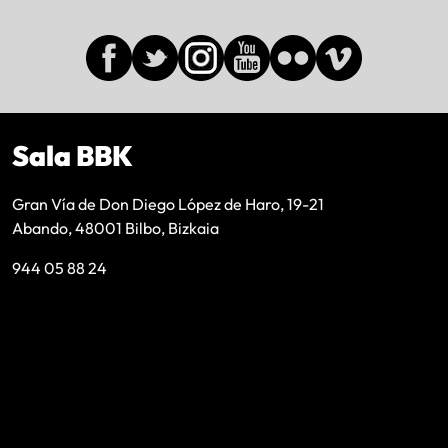
Sala BBK
Gran Vía de Don Diego López de Haro, 19-21
Abando, 48001 Bilbo, Bizkaia
944 05 88 24