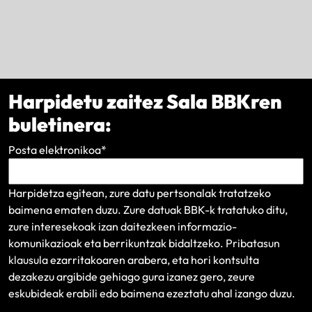
Harpidetu zaitez Sala BBKren
buletinera:
Posta elektronikoa
*
Harpidetza egitean, zure datu pertsonalak tratatzeko
baimena ematen duzu. Zure datuak BBK-k tratatuko ditu,
zure interesekoak izan daitezkeen informazio-
komunikazioak eta berrikuntzak bidaltzeko.
Pribatasun
klausula
ezarritakoaren arabera, eta hori kontsulta
dezakezu argibide gehiago gura izanez gero, zeure
eskubideak erabili edo baimena ezeztatu ahal izango duzu.