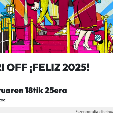
 OFF ¡FELIZ 2025!
uaren 18tik 25era
koa: