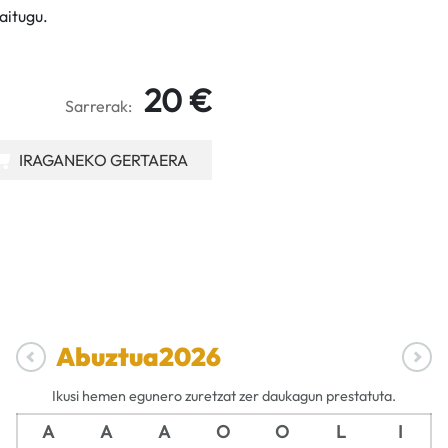
aitugu.
20 €
Sarrerak:
IRAGANEKO GERTAERA
Abuztua
2026
Ikusi hemen egunero zuretzat zer daukagun prestatuta.
A
A
A
O
O
L
I