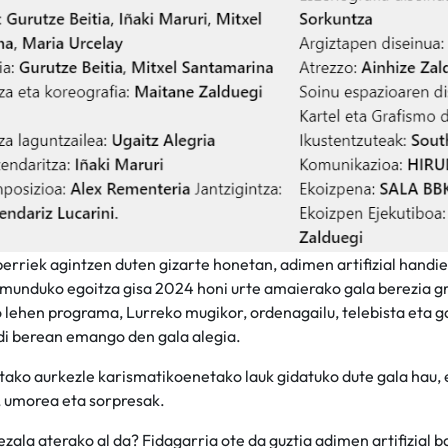
erriek agintzen duten gizarte honetan, adimen artifizial handie
munduko egoitza gisa 2024 honi urte amaierako gala berezia gr
lehen programa, Lurreko mugikor, ordenagailu, telebista eta ga
ldi berean emango den gala alegia.
tako aurkezle karismatikoenetako lauk gidatuko dute gala hau, e
 umorea eta sorpresak.
zala aterako al da? Fidagarria ote da guztia adimen artifizial 