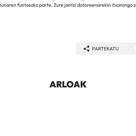
izunaren funtsezko parte. Zure jantzi dotoreenarekin itxarongo z
PARTEKATU
ARLOAK