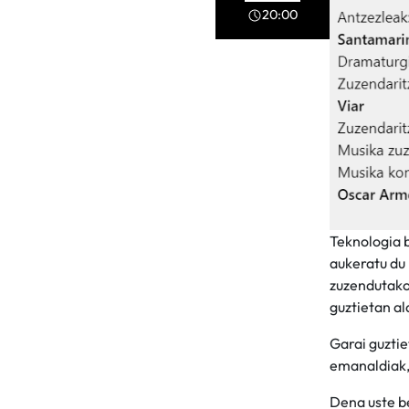
20:00
Teknologia b
aukeratu du 
zuzendutako 
guztietan a
Garai guztie
emanaldiak,
Dena uste be