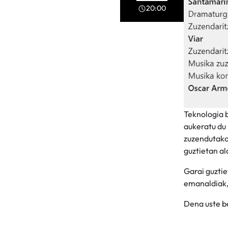
20:00
Teknologia b
aukeratu du 
zuzendutako 
guztietan a
Garai guztie
emanaldiak,
Dena uste be