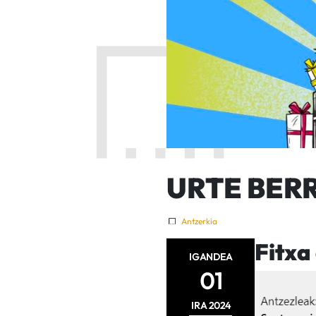
URTE BERRI
Antzerkia
Fitxa
IGANDEA
01
IRA
2024