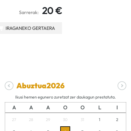
20 €
Sarrerak:
IRAGANEKO GERTAERA
Abuztua
2026
Ikusi hemen egunero zuretzat zer daukagun prestatuta.
A
A
A
O
O
L
I
27
28
29
30
31
1
2