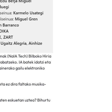
nak (NaIA Tech) Bilboko Hiria
abatzeko. IA batek idatzi eta
inerako gailu elektroniko
ta ez dira faltako musika-
baten eskuetan uztea? Bihurtu