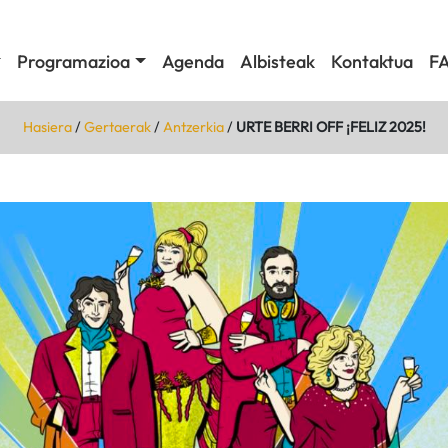
Programazioa
Agenda
Albisteak
Kontaktua
F
Hasiera
/
Gertaerak
/
Antzerkia
/
URTE BERRI OFF ¡FELIZ 2025!