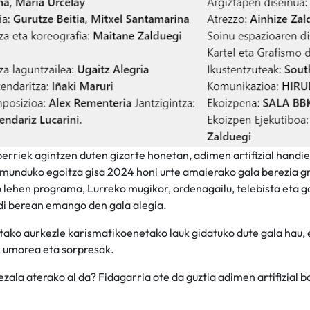
erriek agintzen duten gizarte honetan, adimen artifizial handie
munduko egoitza gisa 2024 honi urte amaierako gala berezia gr
lehen programa, Lurreko mugikor, ordenagailu, telebista eta ga
ldi berean emango den gala alegia.
tako aurkezle karismatikoenetako lauk gidatuko dute gala hau, e
 umorea eta sorpresak.
zala aterako al da? Fidagarria ote da guztia adimen artifizial 