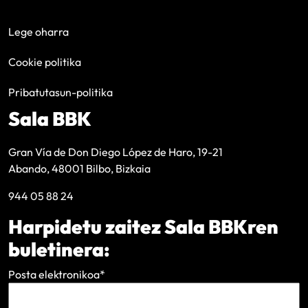
Lege oharra
Cookie politika
Pribatutasun-politika
Sala BBK
Gran Vía de Don Diego López de Haro, 19-21
Abando, 48001 Bilbo, Bizkaia
944 05 88 24
Harpidetu zaitez Sala BBKren
buletinera:
Posta elektronikoa
*