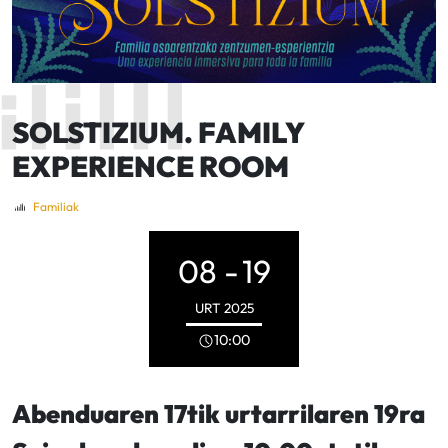
SOLSTIZIUM. FAMILY
EXPERIENCE ROOM
Familiak
08 -
19
URT
2025
10:00
Abenduaren 17tik urtarrilaren 19ra