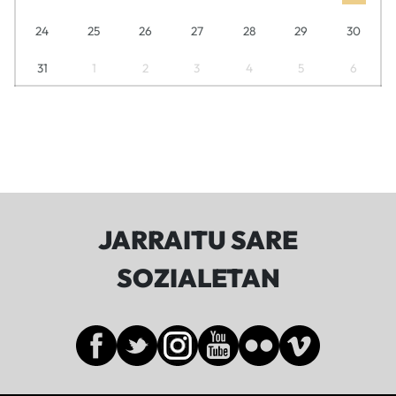
24
25
26
27
28
29
30
31
1
2
3
4
5
6
JARRAITU SARE
SOZIALETAN