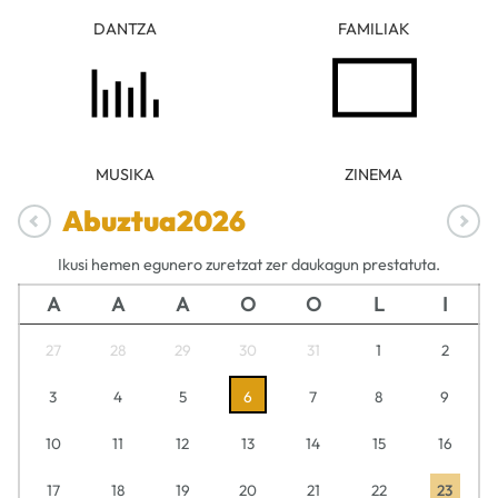
DANTZA
FAMILIAK
MUSIKA
ZINEMA
Abuztua
2026
Ikusi hemen egunero zuretzat zer daukagun prestatuta.
A
A
A
O
O
L
I
27
28
29
30
31
1
2
3
4
5
6
7
8
9
10
11
12
13
14
15
16
17
18
19
20
21
22
23