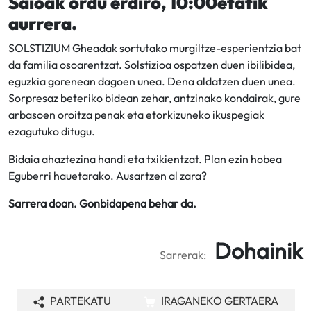
Saioak ordu erdiro, 10:00etatik
aurrera.
SOLSTIZIUM Gheadak sortutako murgiltze-esperientzia bat
da familia osoarentzat. Solstizioa ospatzen duen ibilibidea,
eguzkia gorenean dagoen unea. Dena aldatzen duen unea.
Sorpresaz beteriko bidean zehar, antzinako kondairak, gure
arbasoen oroitza penak eta etorkizuneko ikuspegiak
ezagutuko ditugu.
Bidaia ahaztezina handi eta txikientzat. Plan ezin hobea
Eguberri hauetarako. Ausartzen al zara?
Sarrera doan. Gonbidapena behar da.
Dohainik
Sarrerak:
PARTEKATU
IRAGANEKO GERTAERA