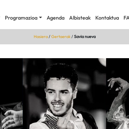
Programazioa
Agenda
Albisteak
Kontaktua
F
Hasiera
/
Gertaerak
/
Savia nueva