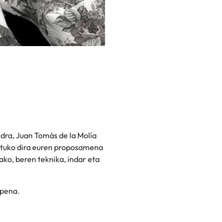
ra, Juan Tomás de la Molía
artuko dira euren proposamena
ako, beren teknika, indar eta
zpena.