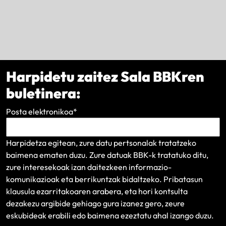
Harpidetu zaitez Sala BBKren
buletinera:
Posta elektronikoa
*
Harpidetza egitean, zure datu pertsonalak tratatzeko
baimena ematen duzu. Zure datuak BBK-k tratatuko ditu,
zure interesekoak izan daitezkeen informazio-
komunikazioak eta berrikuntzak bidaltzeko.
Pribatasun
klausula
ezarritakoaren arabera, eta hori kontsulta
dezakezu argibide gehiago gura izanez gero, zeure
eskubideak erabili edo baimena ezeztatu ahal izango duzu.