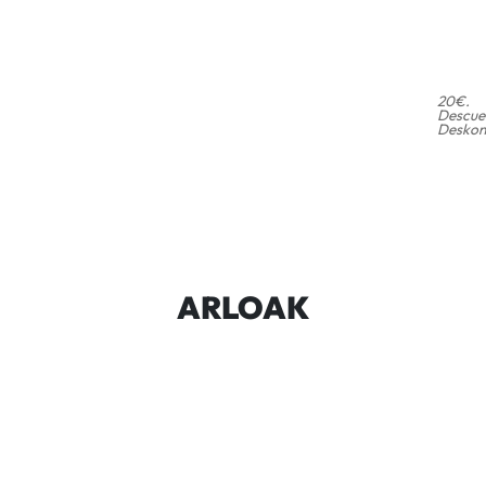
20€.
Descuen
Deskont
ARLOAK