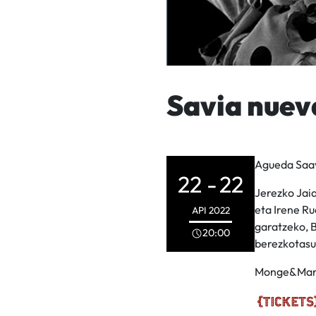
Savia nuev
Agueda Saav
22 -
22
Jerezko Jai
eta Irene R
API
2022
garatzeko, B
20:00
berezkotasun
Monge&Mart