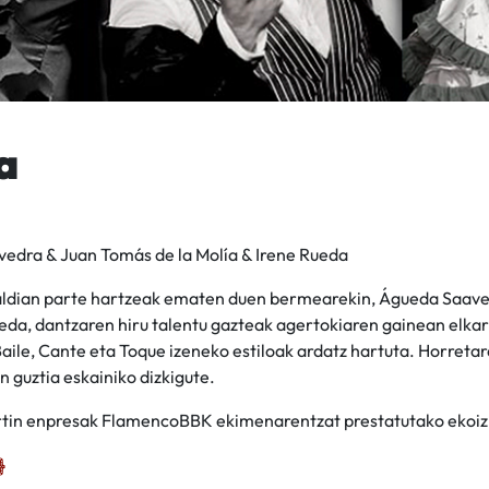
a
edra & Juan Tomás de la Molía & Irene Rueda
aldian parte hartzeak ematen duen bermearekin, Águeda Saaved
ueda, dantzaren hiru talentu gazteak agertokiaren gainean elk
aile, Cante eta Toque izeneko estiloak ardatz hartuta. Horretar
 guztia eskainiko dizkigute.
in enpresak FlamencoBBK ekimenarentzat prestatutako ekoi