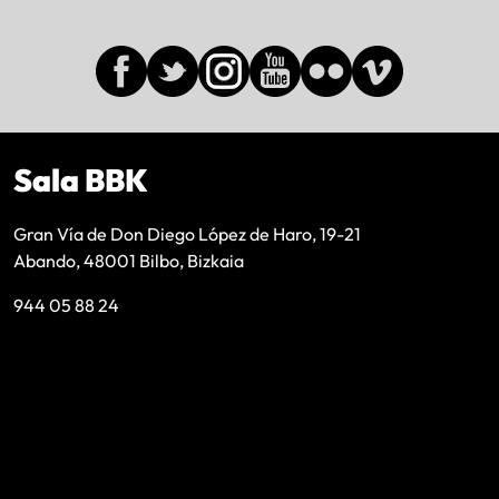
Sala BBK
Gran Vía de Don Diego López de Haro, 19-21
Abando, 48001 Bilbo, Bizkaia
944 05 88 24