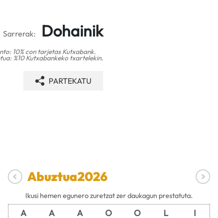
Dohainik
Sarrerak:
to: 10% con tarjetas Kutxabank.
ua: %10 Kutxabankeko txartelekin.
PARTEKATU
Abuztua
2026
Ikusi hemen egunero zuretzat zer daukagun prestatuta.
A
A
A
O
O
L
I