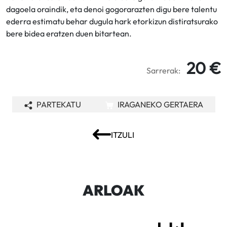
dagoela oraindik, eta denoi gogorarazten digu bere talentu
ederra estimatu behar dugula hark etorkizun distiratsurako
bere bidea eratzen duen bitartean.
20 €
Sarrerak:
PARTEKATU
IRAGANEKO GERTAERA
ITZULI
ARLOAK