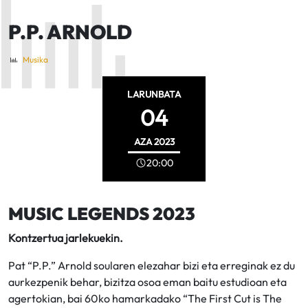
P.P. ARNOLD
Musika
LARUNBATA
04
AZA
2023
20:00
MUSIC LEGENDS 2023
Kontzertua jarlekuekin.
Pat “P.P.” Arnold soularen elezahar bizi eta erreginak ez du
aurkezpenik behar, bizitza osoa eman baitu estudioan eta
agertokian, bai 60ko hamarkadako “The First Cut is The