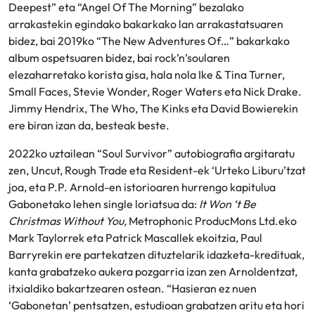
Deepest” eta “Angel Of The Morning” bezalako
arrakastekin egindako bakarkako lan arrakastatsuaren
bidez, bai 2019ko “The New Adventures Of…” bakarkako
album ospetsuaren bidez, bai rock’n’soularen
elezaharretako korista gisa, hala nola Ike & Tina Turner,
Small Faces, Stevie Wonder, Roger Waters eta Nick Drake.
Jimmy Hendrix, The Who, The Kinks eta David Bowierekin
ere biran izan da, besteak beste.
2022ko uztailean “Soul Survivor” autobiografia argitaratu
zen, Uncut, Rough Trade eta Resident-ek ‘Urteko Liburu’tzat
joa, eta P.P. Arnold-en istorioaren hurrengo kapitulua
Gabonetako lehen single loriatsua da:
It Won ‘t Be
Christmas Without You,
Metrophonic ProducMons Ltd.eko
Mark Taylorrek eta Patrick Mascallek ekoitzia, Paul
Barryrekin ere partekatzen dituztelarik idazketa-kredituak,
kanta grabatzeko aukera pozgarria izan zen Arnoldentzat,
itxialdiko bakartzearen ostean. “Hasieran ez nuen
‘Gabonetan’ pentsatzen, estudioan grabatzen aritu eta hori