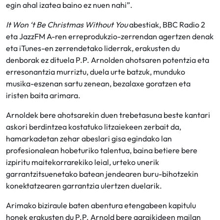
egin ahal izatea baino ez nuen nahi”.
It Won ‘t Be Christmas Without You
abestiak, BBC Radio 2
eta JazzFM A-ren erreprodukzio-zerrendan agertzen denak
eta iTunes-en zerrendetako liderrak, erakusten du
denborak ez dituela P.P. Arnolden ahotsaren potentzia eta
erresonantzia murriztu, duela urte batzuk, munduko
musika-eszenan sartu zenean, bezalaxe goratzen eta
iristen baita arimara.
Arnoldek bere ahotsarekin duen trebetasuna beste kantari
askori berdintzea kostatuko litzaiekeen zerbait da,
hamarkadetan zehar abeslari gisa egindako lan
profesionalean hobeturiko talentua, baina betiere bere
izpiritu maitekorrarekiko leial, urteko unerik
garrantzitsuenetako batean jendearen buru-bihotzekin
konektatzearen garrantzia ulertzen duelarik.
Arimako biziraule baten abentura etengabeen kapitulu
honek erakusten du P.P. Arnold bere garaikideen mailan