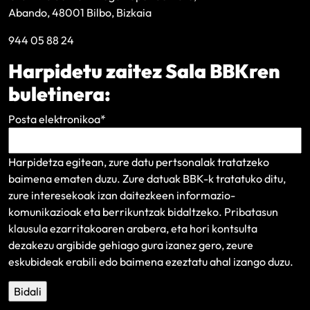
Abando, 48001 Bilbo, Bizkaia
944 05 88 24
Harpidetu zaitez Sala BBKren
buletinera:
Posta elektronikoa
*
Harpidetza egitean, zure datu pertsonalak tratatzeko
baimena ematen duzu. Zure datuak BBK-k tratatuko ditu,
zure interesekoak izan daitezkeen informazio-
komunikazioak eta berrikuntzak bidaltzeko.
Pribatasun
klausula
ezarritakoaren arabera, eta hori kontsulta
dezakezu argibide gehiago gura izanez gero, zeure
eskubideak erabili edo baimena ezeztatu ahal izango duzu.