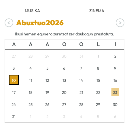
MUSIKA
ZINEMA
Abuztua
2026
Ikusi hemen egunero zuretzat zer daukagun prestatuta.
A
A
A
O
O
L
I
27
28
29
30
31
1
2
3
4
5
6
7
8
9
10
11
12
13
14
15
16
17
18
19
20
21
22
23
24
25
26
27
28
29
30
31
1
2
3
4
5
6