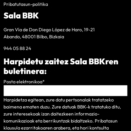
Pribatutasun-politika
Sala BBK
Gran Vía de Don Diego López de Haro, 19-21
Abando, 48001 Bilbo, Bizkaia
944 05 88 24
Harpidetu zaitez Sala BBKren
buletinera:
Posta elektronikoa
*
Harpidetza egitean, zure datu pertsonalak tratatzeko
baimena ematen duzu. Zure datuak BBK-k tratatuko ditu,
zure interesekoak izan daitezkeen informazio-
komunikazioak eta berrikuntzak bidaltzeko.
Pribatasun
klausula
ezarritakoaren arabera, eta hori kontsulta