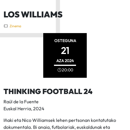
LOS WILLIAMS
Zinema
OSTEGUNA
21
AZA
2024
20:00
THINKING FOOTBALL 24
Raúl de la Fuente
Euskal Herria, 2024
Iñaki eta Nico Williamsek lehen pertsonan kontatutako
dokumentala. Bi anaia, futbolariak, euskaldunak eta