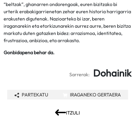
“beltzak”, ghanarren ondorengoak, euren bizitzako bi
urterik erabakigarrienetan zehar euren historia harrigarria
erakusten digutenak. Nazioarteko bi izar, beren
iraganarekin eta etorkizunarekin aurrez aurre, beren bizitza
markatu duten gatazken bidez: arrazismoa, identitatea,
frustrazioa, anbizioa, eta arrakasta.
Gonbidapena behar da.
Dohainik
Sarrerak:
PARTEKATU
IRAGANEKO GERTAERA
ITZULI