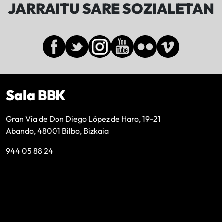
JARRAITU SARE SOZIALETAN
Sala BBK
Gran Vía de Don Diego López de Haro, 19-21
Abando, 48001 Bilbo, Bizkaia
944 05 88 24