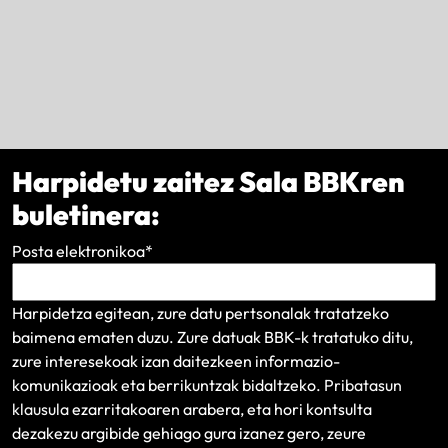
Harpidetu zaitez Sala BBKren
buletinera:
Posta elektronikoa
*
Harpidetza egitean, zure datu pertsonalak tratatzeko
baimena ematen duzu. Zure datuak BBK-k tratatuko ditu,
zure interesekoak izan daitezkeen informazio-
komunikazioak eta berrikuntzak bidaltzeko.
Pribatasun
klausula
ezarritakoaren arabera, eta hori kontsulta
dezakezu argibide gehiago gura izanez gero, zeure