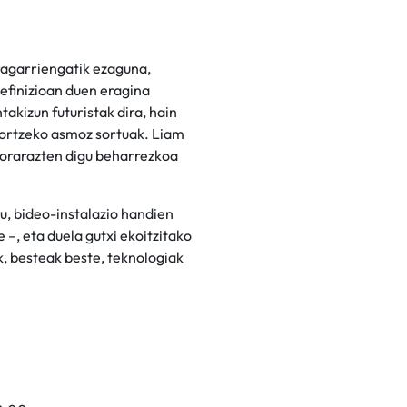
ragarriengatik ezaguna,
definizioan duen eragina
akizun futuristak dira, hain
sortzeko asmoz sortuak. Liam
gorarazten digu beharrezkoa
u, bideo-instalazio handien
–, eta duela gutxi ekoitzitako
k, besteak beste, teknologiak