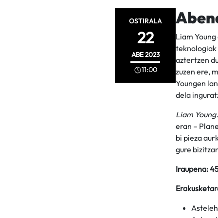
Abend
OSTIRALA
22
Liam Young 
teknologiak 
ABE
2023
aztertzen du
11:00
zuzen ere, 
Youngen lan
dela ingurat
Liam Young.
eran – Plane
bi pieza aur
gure bizitza
Iraupena: 4
Erakusketar
Asteleh