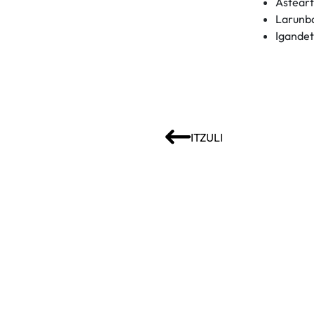
Asteart
Larunb
Igandet
ITZULI