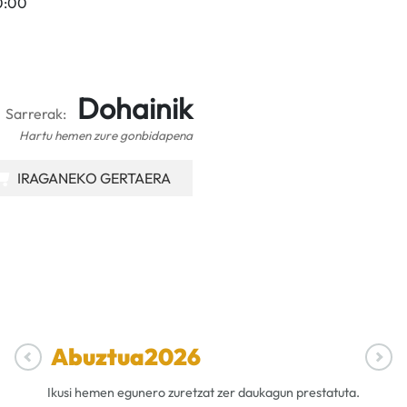
20:00
Dohainik
Sarrerak:
Hartu hemen zure gonbidapena
IRAGANEKO GERTAERA
Abuztua
2026
Ikusi hemen egunero zuretzat zer daukagun prestatuta.