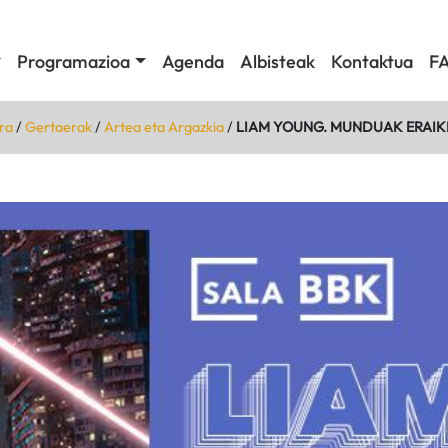
Programazioa
Agenda
Albisteak
Kontaktua
F
ra
/
Gertaerak
/
Artea eta Argazkia
/
LIAM YOUNG. MUNDUAK ERAIK