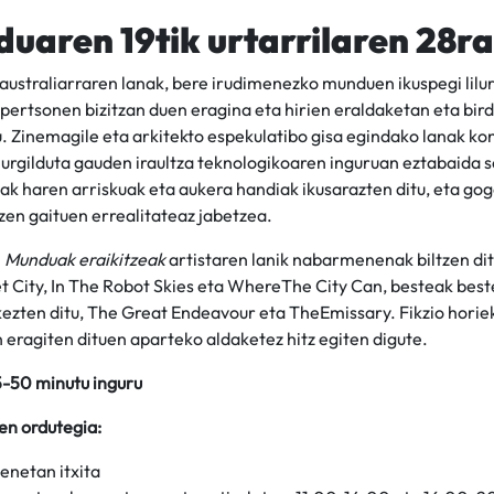
uaren 19tik urtarrilaren 28ra
australiarraren lanak, bere irudimenezko munduen ikuspegi lilu
pertsonen bizitzan duen eragina eta hirien eraldaketan eta bir
. Zinemagile eta arkitekto espekulatibo gisa egindako lanak kont
murgilduta gauden iraultza teknologikoaren inguruan eztabaida 
ak haren arriskuak eta aukera handiak ikusarazten ditu, eta go
zen gaituen errealitateaz jabetzea.
 Munduak eraikitzeak
artistaren lanik nabarmenenak biltzen dit
t City, In The Robot Skies eta WhereThe City Can, besteak beste 
kezten ditu, The Great Endeavour eta TheEmissary. Fikzio horie
n eragiten dituen aparteko aldaketez hitz egiten digute.
5-50 minutu inguru
en ordutegia:
enetan itxita