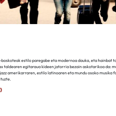
-boskoteak estilo paregabe eta modernoa dauka, eta hainbat t
ax taldearen egitaraua kideen jatorria bezain askotarikoa da: mu
 jazz amerikarraren, estilo latinoaren eta mundu osoko musika 
ituzte.