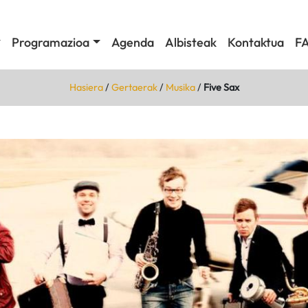
Programazioa
Agenda
Albisteak
Kontaktua
F
Hasiera
/
Gertaerak
/
Musika
/
Five Sax