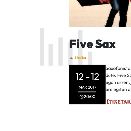
Five Sax
Musika
Saxofonista
12 -
12
dute. Five S
egon arren,
MAR
2017
ere egiten d
20:00