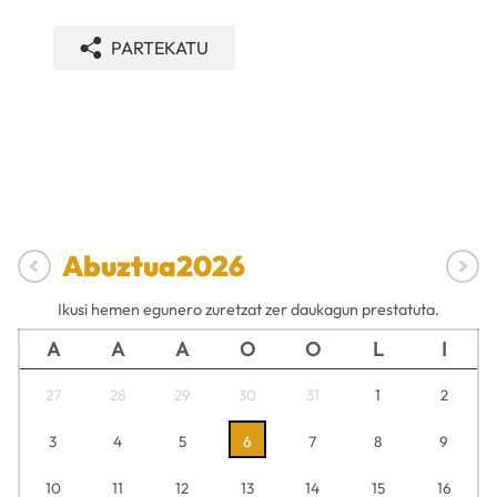
PARTEKATU
Abuztua
2026
Ikusi hemen egunero zuretzat zer daukagun prestatuta.
A
A
A
O
O
L
I
27
28
29
30
31
1
2
3
4
5
6
7
8
9
10
11
12
13
14
15
16