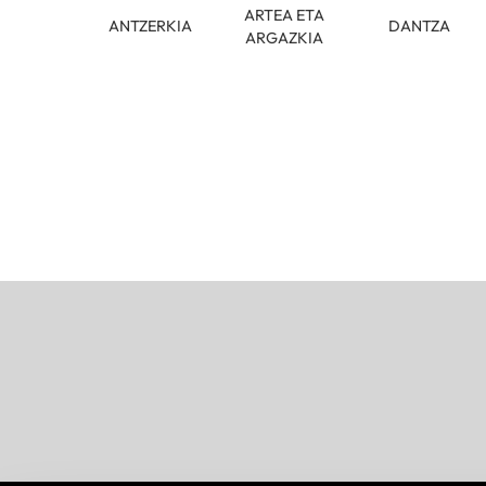
ARTEA ETA
ANTZERKIA
DANTZA
ARGAZKIA