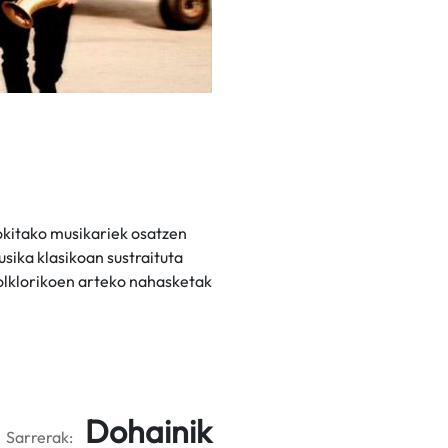
okitako musikariek osatzen
sika klasikoan sustraituta
folklorikoen arteko nahasketak
Dohainik
Sarrerak: