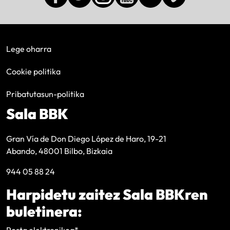
Lege oharra
Cookie politika
Pribatutasun-politika
Sala BBK
Gran Vía de Don Diego López de Haro, 19-21
Abando, 48001 Bilbo, Bizkaia
944 05 88 24
Harpidetu zaitez Sala BBKren
buletinera:
Posta elektronikoa
*