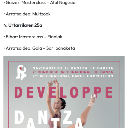
• Goizez: Masterclass – Atal Nagusia
• Arratsaldea: Multzoak
4.
Urtarrilaren 25a
• Bihar: Masterclass – Finalak
• Arratsaldea: Gala – Sari banaketa