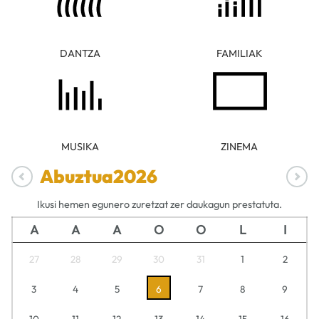
DANTZA
FAMILIAK
MUSIKA
ZINEMA
Abuztua
2026
Ikusi hemen egunero zuretzat zer daukagun prestatuta.
A
A
A
O
O
L
I
27
28
29
30
31
1
2
3
4
5
6
7
8
9
10
11
12
13
14
15
16