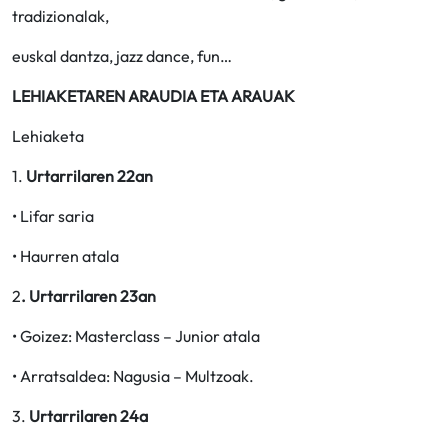
tradizionalak,
euskal dantza, jazz dance, fun…
LEHIAKETAREN ARAUDIA ETA ARAUAK
Lehiaketa
1.
Urtarrilaren 22an
• Lifar saria
• Haurren atala
2
. Urtarrilaren 23an
• Goizez: Masterclass – Junior atala
• Arratsaldea: Nagusia – Multzoak.
3.
Urtarrilaren 24a