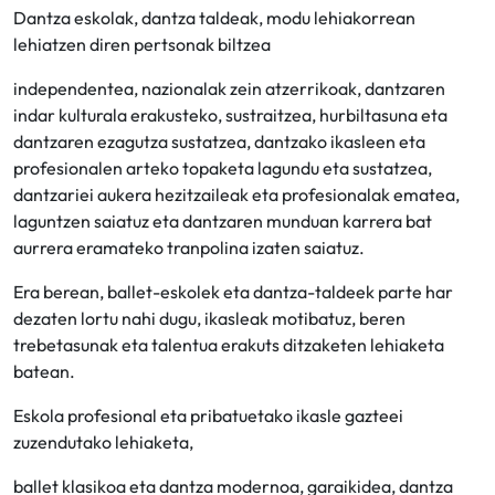
Dantza eskolak, dantza taldeak, modu lehiakorrean
lehiatzen diren pertsonak biltzea
independentea, nazionalak zein atzerrikoak, dantzaren
indar kulturala erakusteko, sustraitzea, hurbiltasuna eta
dantzaren ezagutza sustatzea, dantzako ikasleen eta
profesionalen arteko topaketa lagundu eta sustatzea,
dantzariei aukera hezitzaileak eta profesionalak ematea,
laguntzen saiatuz eta dantzaren munduan karrera bat
aurrera eramateko tranpolina izaten saiatuz.
Era berean, ballet-eskolek eta dantza-taldeek parte har
dezaten lortu nahi dugu, ikasleak motibatuz, beren
trebetasunak eta talentua erakuts ditzaketen lehiaketa
batean.
Eskola profesional eta pribatuetako ikasle gazteei
zuzendutako lehiaketa,
ballet klasikoa eta dantza modernoa, garaikidea, dantza