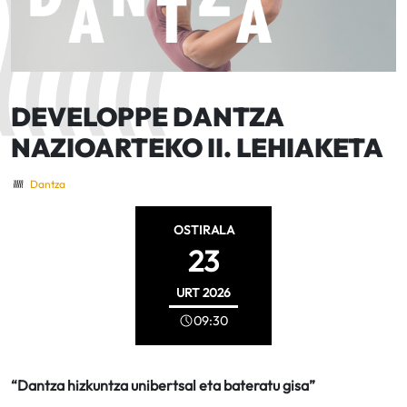
DEVELOPPE DANTZA
NAZIOARTEKO II. LEHIAKETA
Dantza
OSTIRALA
23
URT
2026
09:30
“Dantza hizkuntza unibertsal eta bateratu gisa”