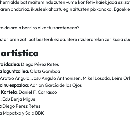
, herrialde bat maitemindu zuten «ume konfeti» haiek jada ez i
aren ondorioz, ikusleek ahaztu egin zituzten pixkanaka. Egoek e
o da orain berriro elkartu zaretenean?
storiaren zati bat besterik ez da. Bere itzulerarekin zerikusia d
 artística
a idazlea:
Diego Pérez Retes
a laguntzailea
: Olatz Gamboa
 Aratxo Angulo, Josu Angulo Anthonisen, Mikel Losada, Leire Orb
soinu espazioa:
Adrián García de los Ojos
 Kartela
: Daniel F. Carrasco
:
Edu Berja Miguel
ia
Diego Perez Retes
a Mapatxa y Sala BBK