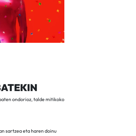
BATEKIN
baten ondorioz, talde mitikoko
an sartzea eta haren doinu