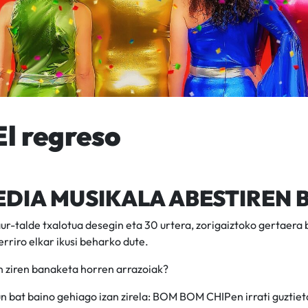
l regreso
DIA MUSIKALA ABESTIREN 
r-talde txalotua desegin eta 30 urtera, zorigaiztoko gertaera 
erriro elkar ikusi beharko dute.
n ziren banaketa horren arrazoiak?
n bat baino gehiago izan zirela: BOM BOM CHIPen irrati guztiet