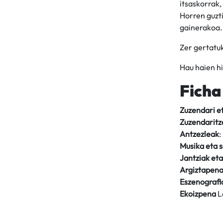
itsaskorrak
Horren guzti
gainerakoa.
Zer gertatuk
Hau haien hi
Ficha
Zuzendari et
Zuzendaritz
Antzezleak
:
Musika eta 
Jantziak eta
Argiztapena
Eszenograf
Ekoizpena
L