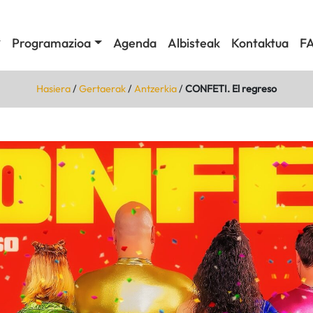
Programazioa
Agenda
Albisteak
Kontaktua
F
Hasiera
/
Gertaerak
/
Antzerkia
/
CONFETI. El regreso