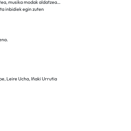
zatea, musika modak aldatzea…
ta inbidiek egin zuten
uena.
e, Leire Ucha, Iñaki Urrutia