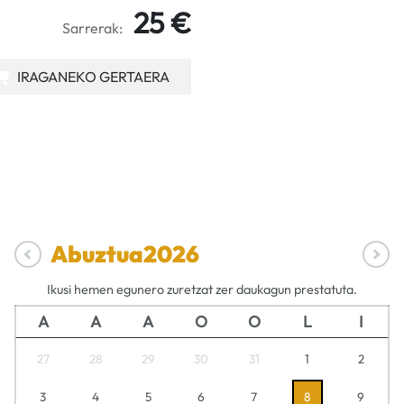
25 €
Sarrerak:
IRAGANEKO GERTAERA
Abuztua
2026
Ikusi hemen egunero zuretzat zer daukagun prestatuta.
A
A
A
O
O
L
I
27
28
29
30
31
1
2
3
4
5
6
7
8
9