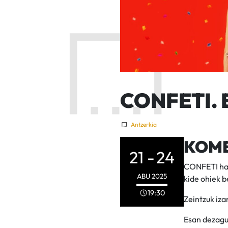
CONFETI. E
Antzerkia
KOME
21 -
24
CONFETI hau
ABU
2025
kide ohiek b
19:30
Zeintzuk iza
Esan dezagu