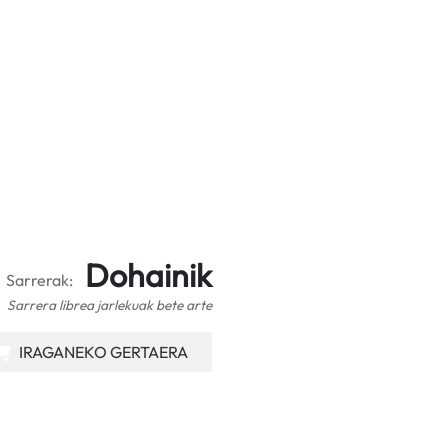
Dohainik
Sarrerak:
Sarrera librea jarlekuak bete arte
IRAGANEKO GERTAERA