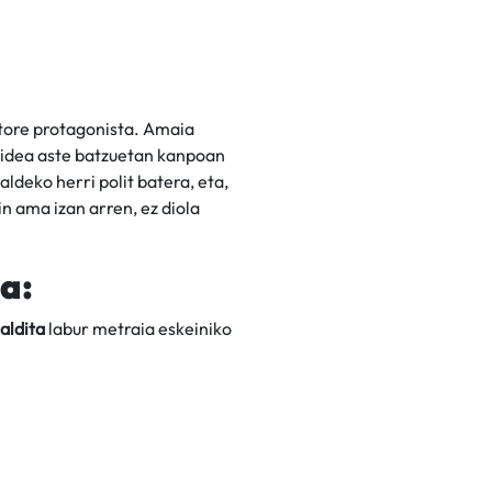
ktore protagonista. Amaia
ekidea aste batzuetan kanpoan
ldeko herri polit batera, eta,
n ama izan arren, ez diola
a:
aldita
labur metraia eskeiniko