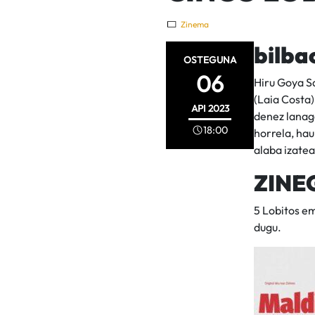
Zinema
bilba
OSTEGUNA
06
Hiru Goya Sa
(Laia Costa)
API
2023
denez lanaga
18:00
horrela, hau
alaba izatea
ZINEG
5 Lobitos e
dugu.