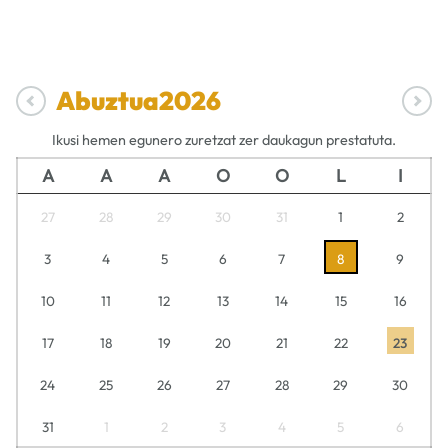
Abuztua
2026
Ikusi hemen egunero zuretzat zer daukagun prestatuta.
A
A
A
O
O
L
I
27
28
29
30
31
1
2
3
4
5
6
7
8
9
10
11
12
13
14
15
16
17
18
19
20
21
22
23
24
25
26
27
28
29
30
31
1
2
3
4
5
6