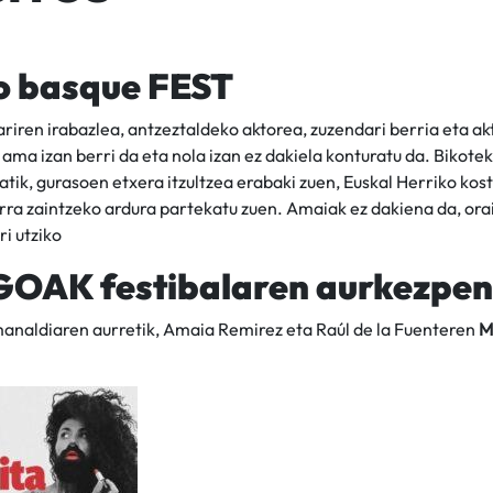
o basque FEST
riren irabazlea, antzeztaldeko aktorea, zuzendari berria eta a
 ama izan berri da eta nola izan ez dakiela konturatu da. Bikot
tik, gurasoen etxera itzultzea erabaki zuen, Euskal Herriko kosta
rra zaintzeko ardura partekatu zuen. Amaiak ez dakiena da, orai
ri utziko
OAK festibalaren aurkezpen
manaldiaren aurretik, Amaia Remirez eta Raúl de la Fuenteren
M