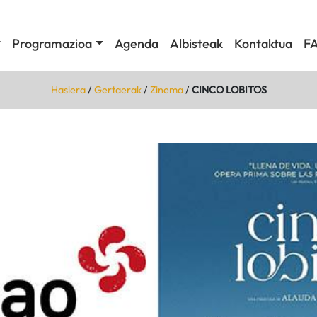
Programazioa
Agenda
Albisteak
Kontaktua
F
Hasiera
/
Gertaerak
/
Zinema
/
CINCO LOBITOS