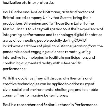
hezitzailea eta interpretea da.
Paul Clarke and Jessica Hoffmann, artistic directors of
Bristol-based company Uninvited Guests, bring their
productions Billennium and To Those Born Later to the
festival. In this talk they will speak about their experience of
integrating performance and technology; digital theatre as
a way of connecting people socially during COVID
lockdowns and times of physical distance, learning from the
pandemic about engaging audiences remotely, using
interactive technologies to facilitate participation, and
combining augmented reality with site-specific
performance.
With the audience, they will discuss whether arts and
creative technologies can be applied to address urgent
civic, social and environmental challenges, and to enable
communities to imagine better futures.
Paul is a researcher and Senior Lecturer in Performance