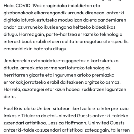
Hala, COVID-19ak eragindako itxialdietan eta
gizabanakoak elkarrengandik urrundu direnean, antzerki
digitala loturak estutzeko modua izan da eta pandemiaren
ondorioz urruneko ikusleengana heltzeko bideak ikasi
ditugu. Horrez gain, parte-hartzea errazteko teknologia
interaktiboak erabili eta errealitate areagotua site-specific
emanaldiekin bateratu ditugu.
Jendearekin eztabaidatu eta gogoetak elkartrukatuko
dituzte, arteak eta sormenari lotutako teknologiak
herritarren gizarte eta ingurumen arloko premiazko
erronkak jorratzeko erabil daitezkeen argitzeko asmoz.
Horrela, auzotegiei etorkizun hobea irudikatzen laguntzen
diete.
Paul Bristoleko Unibertsitatean ikertzaile eta Interpretazio
Irakasle Titularra da eta Uninvited Guests antzerki-taldeko
zuzendari artistikoa. Jessica Hoffmann, Uninvited Guests
antzerki-taldeko zuzendari artistikoa izateaz gain, tailerren