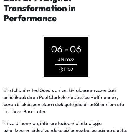
Transformation in
Performance
06 -
06
API
2022
11:00
Bristol Uninvited Guests antzerki-taldearen zuzendari
artistikoak diren Paul Clarkek eta Jessica Hoffmannek,
beren bi ekoizpen ekarri dizkigute jaialdira: Billennium eta
To Those Born Later.
Hitzaldi honetan, interpretazioa eta teknologia
uztartzearen bidez izandako bizipenez berba egingo digute.