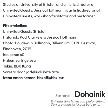
Studies at University of Bristol, and artistic director of
Uninvited Guests. Jessica Hoffmann is artistic director of
Uninvited Guests, workshop facilitator and performer.
Fitxa teknikoa
Uninvited Guests (Bristol)
Hizlariak: Paul Clarke eta Jessica Hoffmann
Photo: Boudewijn Bollmann, Billennium, STRP Festival,
Eindhoven, 2019.
Iraupena: 60’
Hizkuntza: Ingelesa
Tokia: BBK Kuna
Sarrera doan jarlekuak bete arte
Izena eman hemen: bbkoff@bbk.eus
Dohainik
Sarrerak:
Entrada libre hasta completar aforo.
Sarrera doan jarlekuak bete arte.