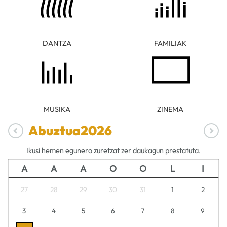
DANTZA
FAMILIAK
MUSIKA
ZINEMA
Abuztua
2026
Ikusi hemen egunero zuretzat zer daukagun prestatuta.
A
A
A
O
O
L
I
27
28
29
30
31
1
2
3
4
5
6
7
8
9