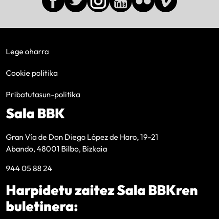
Lege oharra
Cookie politika
Pribatutasun-politika
Sala BBK
Gran Vía de Don Diego López de Haro, 19-21
Abando, 48001 Bilbo, Bizkaia
944 05 88 24
Harpidetu zaitez Sala BBKren
buletinera: