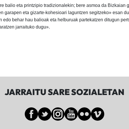
 balio eta printzipio tradizionalekin; bere asmoa da Bizkaian gi
onen garapen eta gizarte-kohesioari laguntzen segitzeko» esan d
an edo behar hau balioak eta helburuak partekatzen ditugun per
aratzen jarraituko dugu».
JARRAITU SARE SOZIALETAN