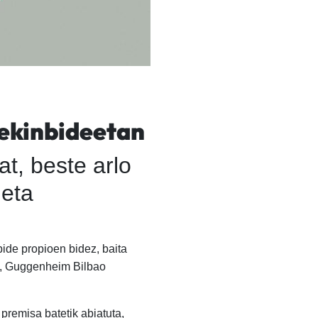
-ekinbideetan
t, beste arlo
 eta
ide propioen bidez, baita
ez, Guggenheim Bilbao
premisa batetik abiatuta,