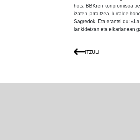
hots, BBKren konpromisoa bere
izaten jarraitzea, lurralde h
Sagredok. Eta erantsi du: «L
lankidetzan eta elkarlanean g
ITZULI