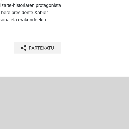
zarte-historiaren protagonista
u bere presidente Xabier
tsona eta erakundeekin
PARTEKATU