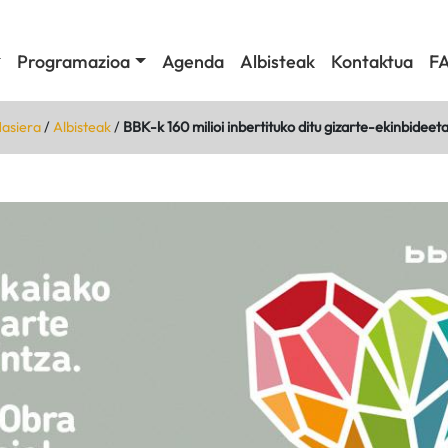
Programazioa
Agenda
Albisteak
Kontaktua
F
asiera
/
Albisteak
/
BBK-k 160 milioi inbertituko ditu gizarte-ekinbideet