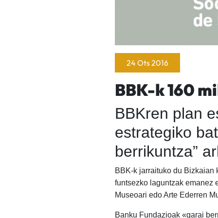
24 Ots 2016
BBK-k 160 mil
BBKren plan es
estrategiko ba
berrikuntza” ar
BBK-k jarraituko du Bizkaian 
funtsezko laguntzak emanez e
Museoari edo Arte Ederren Mu
Banku Fundazioak «garai berri