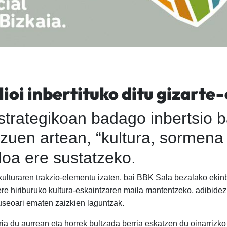
ioi inbertituko ditu gizarte
trategikoan badago inbertsio ba
tzuen artean, “kultura, sormena
loa ere sustatzeko.
kulturaren trakzio-elementu izaten, bai BBK Sala bezalako ekinb
re hiriburuko kultura-eskaintzaren maila mantentzeko, adibid
seoari ematen zaizkien laguntzak.
a du aurrean eta horrek bultzada berria eskatzen du oinarrizko 