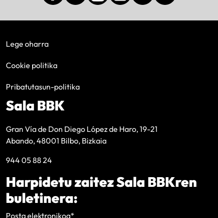
Lege oharra
Cookie politika
Pribatutasun-politika
Sala BBK
Gran Vía de Don Diego López de Haro, 19-21
Abando, 48001 Bilbo, Bizkaia
944 05 88 24
Harpidetu zaitez Sala BBKren
buletinera:
Posta elektronikoa
*