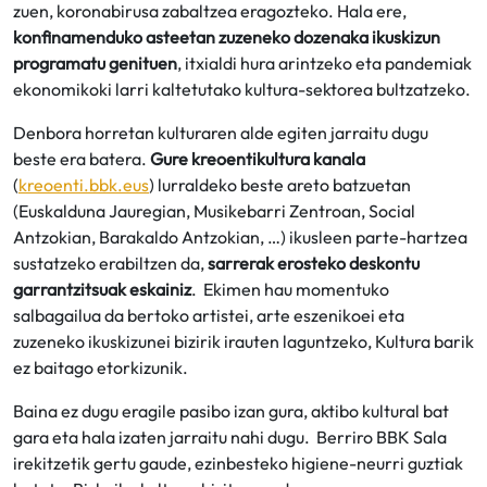
zuen, koronabirusa zabaltzea eragozteko. Hala ere,
konfinamenduko asteetan zuzeneko dozenaka ikuskizun
programatu genituen
, itxialdi hura arintzeko eta pandemiak
ekonomikoki larri kaltetutako kultura-sektorea bultzatzeko.
Denbora horretan kulturaren alde egiten jarraitu dugu
beste era batera.
Gure kreoentikultura kanala
(
kreoenti.bbk.eus
) lurraldeko beste areto batzuetan
(Euskalduna Jauregian, Musikebarri Zentroan, Social
Antzokian, Barakaldo Antzokian, …) ikusleen parte-hartzea
sustatzeko erabiltzen da,
sarrerak erosteko deskontu
garrantzitsuak eskainiz
. Ekimen hau momentuko
salbagailua da bertoko artistei, arte eszenikoei eta
zuzeneko ikuskizunei bizirik irauten laguntzeko, Kultura barik
ez baitago etorkizunik.
Baina ez dugu eragile pasibo izan gura, aktibo kultural bat
gara eta hala izaten jarraitu nahi dugu. Berriro BBK Sala
irekitzetik gertu gaude, ezinbesteko higiene-neurri guztiak