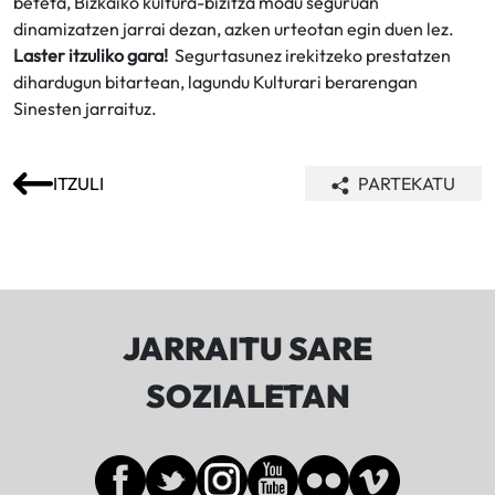
beteta, Bizkaiko kultura-bizitza modu seguruan
dinamizatzen jarrai dezan, azken urteotan egin duen lez.
Laster itzuliko gara!
Segurtasunez irekitzeko prestatzen
dihardugun bitartean, lagundu Kulturari berarengan
Sinesten jarraituz.
ITZULI
PARTEKATU
JARRAITU SARE
SOZIALETAN