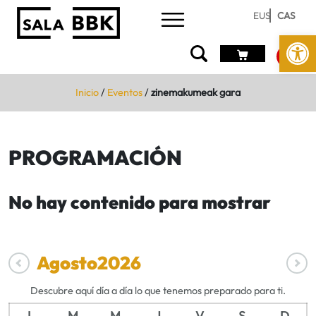
EUS
CAS
Abrir 
Inicio
/
Eventos
/
zinemakumeak gara
PROGRAMACIÓN
No hay contenido para mostrar
Agosto
2026
Descubre aquí día a día lo que tenemos preparado para ti.
L
M
M
J
V
S
D