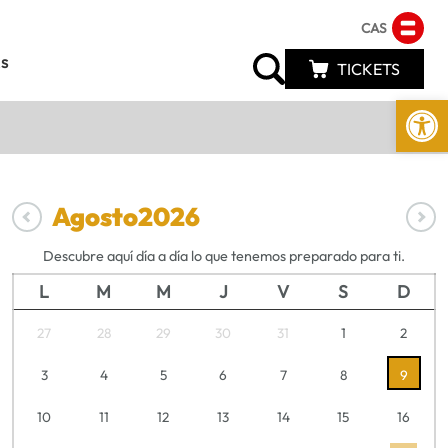
CAS
s
TICKETS
Abrir 
Agosto
2026
Descubre aquí día a día lo que tenemos preparado para ti.
L
M
M
J
V
S
D
27
28
29
30
31
1
2
3
4
5
6
7
8
9
10
11
12
13
14
15
16