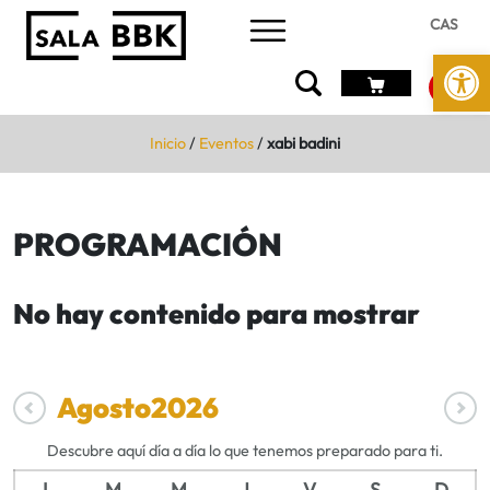
CAS
Abrir 
Inicio
/
Eventos
/
xabi badini
PROGRAMACIÓN
No hay contenido para mostrar
Agosto
2026
Descubre aquí día a día lo que tenemos preparado para ti.
L
M
M
J
V
S
D