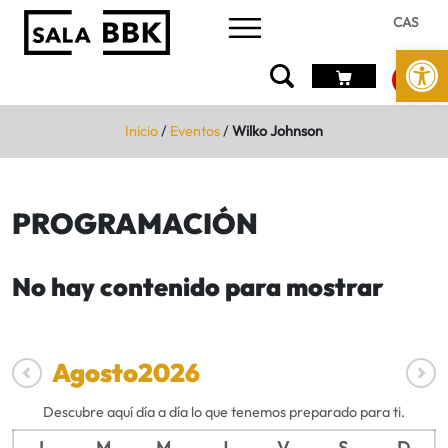
CAS
Abrir 
Inicio
/
Eventos
/
Wilko Johnson
PROGRAMACIÓN
No hay contenido para mostrar
Agosto
2026
Descubre aquí día a día lo que tenemos preparado para ti.
L
M
M
J
V
S
D