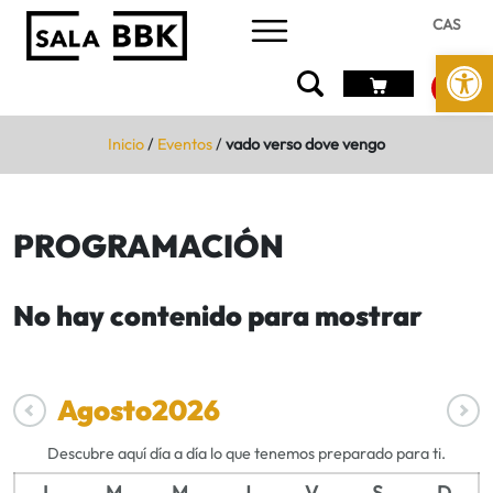
CAS
Abrir 
Inicio
/
Eventos
/
vado verso dove vengo
PROGRAMACIÓN
No hay contenido para mostrar
Agosto
2026
Descubre aquí día a día lo que tenemos preparado para ti.
L
M
M
J
V
S
D