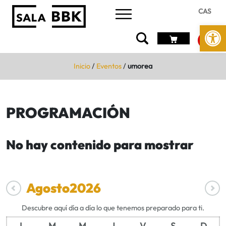
CAS
Abrir 
Inicio
/
Eventos
/
umorea
PROGRAMACIÓN
No hay contenido para mostrar
Agosto
2026
Descubre aquí día a día lo que tenemos preparado para ti.
L
M
M
J
V
S
D