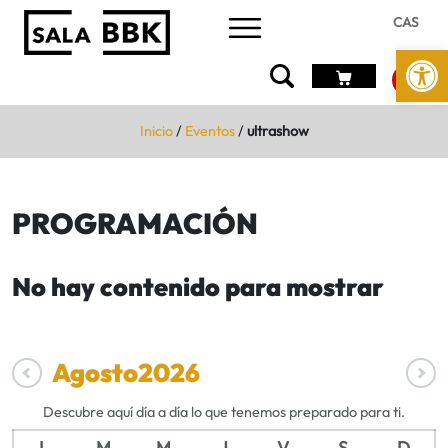
CAS
Abrir 
Inicio
/
Eventos
/
ultrashow
PROGRAMACIÓN
No hay contenido para mostrar
Agosto
2026
Descubre aquí día a día lo que tenemos preparado para ti.
L
M
M
J
V
S
D