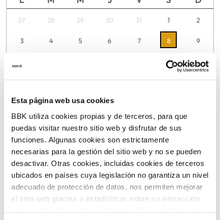
27
28
29
30
31
1
2
3
4
5
6
7
8
9
10
11
12
13
14
15
16
17
18
19
20
21
22
23
Esta página web usa cookies
24
25
26
27
28
29
30
BBK utiliza cookies propias y de terceros, para que
31
1
2
3
4
5
6
puedas visitar nuestro sitio web y disfrutar de sus
funciones. Algunas cookies son estrictamente
necesarias para la gestión del sitio web y no se pueden
desactivar. Otras cookies, incluidas cookies de terceros
TICKETS
ubicados en países cuya legislación no garantiza un nivel
adecuado de protección de datos, nos permiten mejorar
el sitio web gracias a estadísticas sobre su interacción
con nuestro sitio web, recordar su visita y poder mejorar