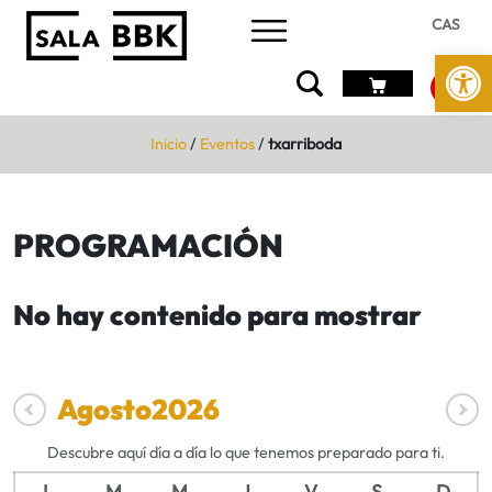
CAS
Abrir 
Inicio
/
Eventos
/
txarriboda
PROGRAMACIÓN
No hay contenido para mostrar
Agosto
2026
Descubre aquí día a día lo que tenemos preparado para ti.
L
M
M
J
V
S
D