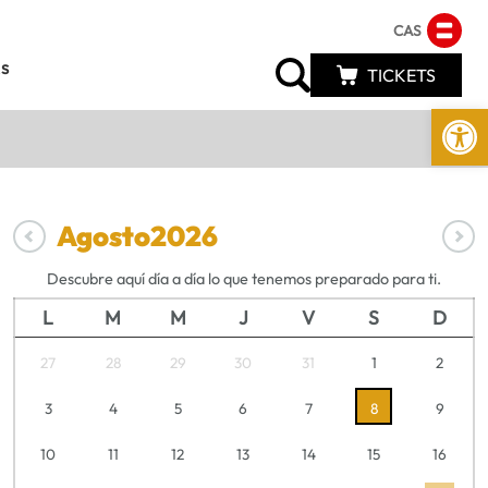
CAS
s
TICKETS
Abrir 
Agosto
2026
Descubre aquí día a día lo que tenemos preparado para ti.
L
M
M
J
V
S
D
27
28
29
30
31
1
2
3
4
5
6
7
8
9
10
11
12
13
14
15
16