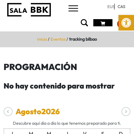
EUS
CAS
Abrir 
Inicio
/
Eventos
/
tracking bilbao
PROGRAMACIÓN
No hay contenido para mostrar
Agosto
2026
Descubre aquí día a día lo que tenemos preparado para ti.
L
M
M
J
V
S
D